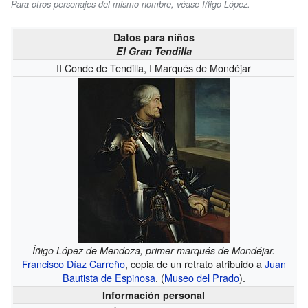
Para otros personajes del mismo nombre, véase Íñigo López.
Datos para niños
El Gran Tendilla
II Conde de Tendilla, I Marqués de Mondéjar
Íñigo López de Mendoza, primer marqués de Mondéjar.
Francisco Díaz Carreño
, copia de un retrato atribuido a
Juan
Bautista de Espinosa
. (
Museo del Prado
).
Información personal