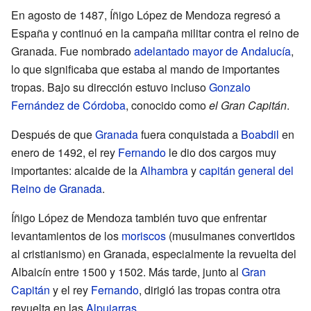
En agosto de 1487, Íñigo López de Mendoza regresó a
España y continuó en la campaña militar contra el reino de
Granada. Fue nombrado
adelantado mayor de Andalucía
,
lo que significaba que estaba al mando de importantes
tropas. Bajo su dirección estuvo incluso
Gonzalo
Fernández de Córdoba
, conocido como
el Gran Capitán
.
Después de que
Granada
fuera conquistada a
Boabdil
en
enero de 1492, el rey
Fernando
le dio dos cargos muy
importantes: alcaide de la
Alhambra
y
capitán general del
Reino de Granada
.
Íñigo López de Mendoza también tuvo que enfrentar
levantamientos de los
moriscos
(musulmanes convertidos
al cristianismo) en Granada, especialmente la revuelta del
Albaicín entre 1500 y 1502. Más tarde, junto al
Gran
Capitán
y el rey
Fernando
, dirigió las tropas contra otra
revuelta en las
Alpujarras
.