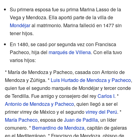
Su primera esposa fue su prima Marina Lasso de la
Vega y Mendoza. Ella aportó parte de la villa de
Mondéjar
al matrimonio. Marina falleció en 1477 sin
tener hijos.
En 1480, se casó por segunda vez con Francisca
Pacheco, hija del
marqués de Villena
. Con ella tuvo
varios hijos:
* María de Mendoza y Pacheco, casada con Antonio de
Mendoza y Zúñiga. *
Luis Hurtado de Mendoza y Pacheco
,
quien fue el segundo marqués de Mondéjar y tercer conde
de Tendilla. Fue amigo y consejero del rey
Carlos I
. *
Antonio de Mendoza y Pacheco
, quien llegó a ser el
primer virrey de México y el segundo
virrey del Perú
. *
María Pacheco
, esposa de
Juan de Padilla
, un líder
comunero. *
Bernardino de Mendoza
, capitán de galeras
en el Mediterráneo. * Francisco de Mendoza, obispo de