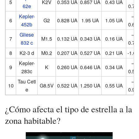
5
K2V
0.353 UA
0.857 UA
0.43 UA
62e
0.70
Kepler-
–
6
G2
0.828 UA
1.95 UA
1.05 UA
452b
0.61
Gliese
–
7
M1.5
0.132 UA
0.343 UA
0.16 UA
832 c
0.72
8
K2-3 d
M0.2
0.207 UA
0.527 UA
0.21 UA
-1.00
Kepler-
–
9
K
0.260 UA
0.646 UA
0.34 UA
283c
0.58
Tau Ceti
–
10
G8.5V
0.522 UA
1.250 UA
0.55 UA
e
0.92
¿Cómo afecta el tipo de estrella a la
zona habitable?