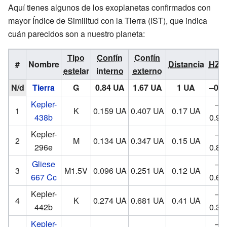
Aquí tienes algunos de los exoplanetas confirmados con
mayor Índice de Similitud con la Tierra (IST), que indica
cuán parecidos son a nuestro planeta:
Tipo
Confín
Confín
#
Nombre
Distancia
HZD
estelar
interno
externo
N/d
Tierra
G
0.84 UA
1.67 UA
1 UA
–0.5
Kepler-
–
1
K
0.159 UA
0.407 UA
0.17 UA
438b
0.94
Kepler-
–
2
M
0.134 UA
0.347 UA
0.15 UA
296e
0.87
Gliese
–
3
M1.5V
0.096 UA
0.251 UA
0.12 UA
667 Cc
0.62
Kepler-
–
4
K
0.274 UA
0.681 UA
0.41 UA
442b
0.34
Kepler-
–