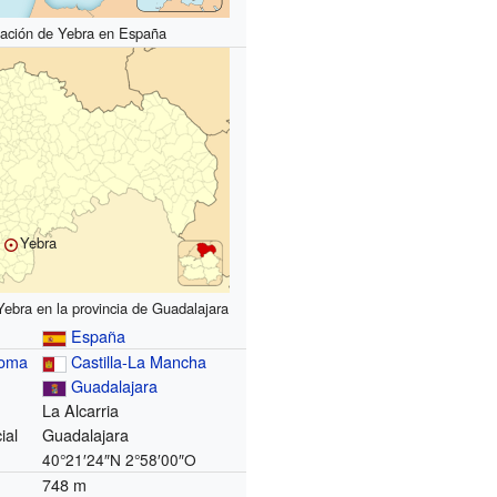
ación de Yebra en España
Yebra
Yebra en la provincia de Guadalajara
España
noma
Castilla-La Mancha
Guadalajara
La Alcarria
ial
Guadalajara
40°21′24″N
2°58′00″O
748 m