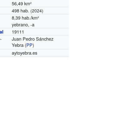
56,49 km²
498 hab.
(2024)
8,39 hab./km²
yebrano, -a
19111
al
Juan Pedro Sánchez
-
Yebra (
PP
)
aytoyebra.es