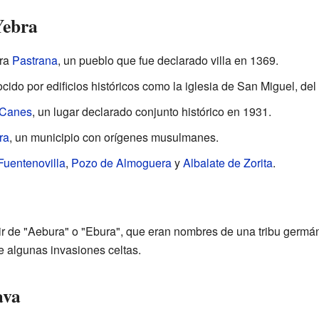
Yebra
tra
Pastrana
, un pueblo que fue declarado villa en 1369.
ocido por edificios históricos como la iglesia de San Miguel, del
s Canes
, un lugar declarado conjunto histórico en 1931.
ra
, un municipio con orígenes musulmanes.
Fuentenovilla
,
Pozo de Almoguera
y
Albalate de Zorita
.
r de "Aebura" o "Ebura", que eran nombres de una tribu germáni
e algunas invasiones celtas.
ava