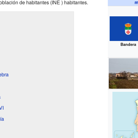
población de
habitantes
(INE ) habitantes.
m
Bandera
ebra
a
VI
ía