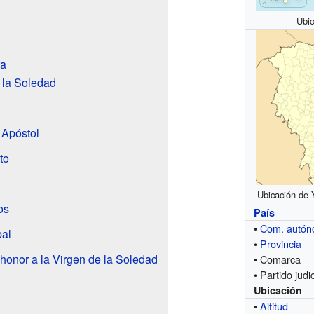
Ubic
ra
 la Soledad
 Apóstol
to
Ubicación de 
os
País
•
Com. autó
bal
•
Provincia
honor a la Virgen de la Soledad
• Comarca
• Partido judic
Ubicación
•
Altitud