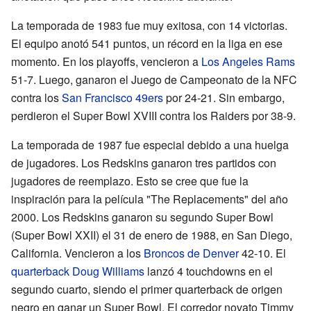
La temporada de 1983 fue muy exitosa, con 14 victorias.
El equipo anotó 541 puntos, un récord en la liga en ese
momento. En los playoffs, vencieron a
Los Angeles Rams
51-7. Luego, ganaron el Juego de Campeonato de la NFC
contra los
San Francisco 49ers
por 24-21. Sin embargo,
perdieron el Super Bowl XVIII contra los Raiders por 38-9.
La temporada de 1987 fue especial debido a una huelga
de jugadores. Los Redskins ganaron tres partidos con
jugadores de reemplazo. Esto se cree que fue la
inspiración para la película "The Replacements" del año
2000. Los Redskins ganaron su segundo Super Bowl
(Super Bowl XXII) el 31 de enero de 1988, en San Diego,
California. Vencieron a los
Broncos de Denver
42-10. El
quarterback
Doug Williams
lanzó 4 touchdowns en el
segundo cuarto, siendo el primer quarterback de origen
negro en ganar un Super Bowl. El corredor novato Timmy