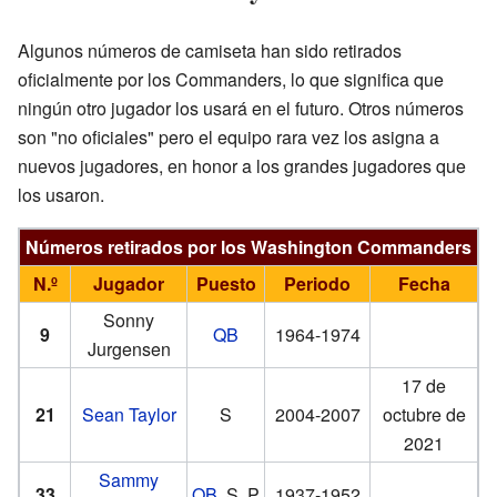
Algunos números de camiseta han sido retirados
oficialmente por los Commanders, lo que significa que
ningún otro jugador los usará en el futuro. Otros números
son "no oficiales" pero el equipo rara vez los asigna a
nuevos jugadores, en honor a los grandes jugadores que
los usaron.
Números retirados por los Washington Commanders
N.º
Jugador
Puesto
Periodo
Fecha
Sonny
9
QB
1964-1974
Jurgensen
17 de
21
Sean Taylor
S
2004-2007
octubre de
2021
Sammy
33
QB
, S, P
1937-1952