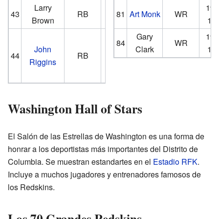
Larry
1969-
198
43
RB
81
Art Monk
WR
Brown
1976
19
1976-
Gary
198
84
WR
John
1979,
Clark
19
44
RB
Riggins
1981-
1985
Washington Hall of Stars
El Salón de las Estrellas de Washington es una forma de
honrar a los deportistas más importantes del Distrito de
Columbia. Se muestran estandartes en el
Estadio RFK
.
Incluye a muchos jugadores y entrenadores famosos de
los Redskins.
Los 70 Grandes Redskins