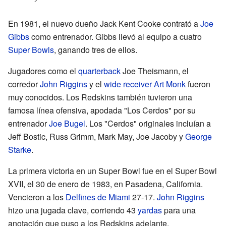
En 1981, el nuevo dueño Jack Kent Cooke contrató a
Joe
Gibbs
como entrenador. Gibbs llevó al equipo a cuatro
Super Bowls
, ganando tres de ellos.
Jugadores como el
quarterback
Joe Theismann, el
corredor
John Riggins
y el
wide receiver
Art Monk
fueron
muy conocidos. Los Redskins también tuvieron una
famosa línea ofensiva, apodada "Los Cerdos" por su
entrenador
Joe Bugel
. Los "Cerdos" originales incluían a
Jeff Bostic, Russ Grimm, Mark May, Joe Jacoby y
George
Starke
.
La primera victoria en un Super Bowl fue en el Super Bowl
XVII, el 30 de enero de 1983, en Pasadena, California.
Vencieron a los
Delfines de Miami
27-17.
John Riggins
hizo una jugada clave, corriendo 43
yardas
para una
anotación que puso a los Redskins adelante.