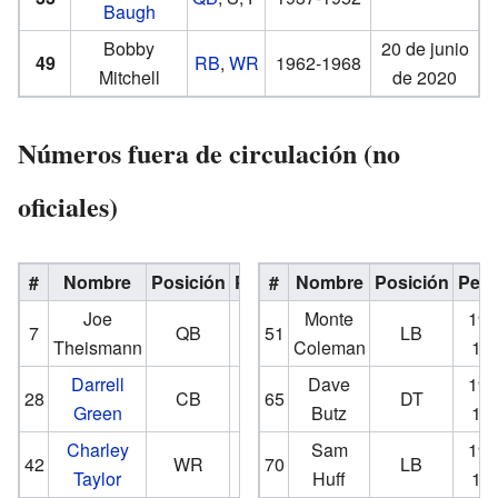
Baugh
Bobby
20 de junio
49
RB
,
WR
1962-1968
Mitchell
de 2020
Números fuera de circulación (no
oficiales)
#
Nombre
Posición
Período
#
Nombre
Posición
Perí
Joe
1974-
Monte
197
7
QB
51
LB
Theismann
1985
Coleman
19
Darrell
1983-
Dave
197
28
CB
65
DT
Green
2002
Butz
19
Charley
1964-
Sam
196
42
WR
70
LB
Taylor
1977
Huff
19