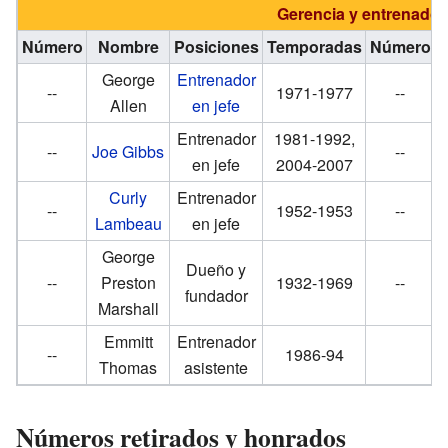
Gerencia y entrenador
Número
Nombre
Posiciones
Temporadas
Número
George
Entrenador
--
1971-1977
--
Allen
en jefe
Entrenador
1981-1992,
--
Joe Gibbs
--
en jefe
2004-2007
Curly
Entrenador
--
1952-1953
--
Lambeau
en jefe
George
Dueño y
--
Preston
1932-1969
--
fundador
M
Marshall
Emmitt
Entrenador
--
1986-94
Thomas
asistente
Números retirados y honrados