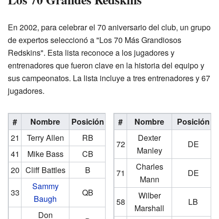
En 2002, para celebrar el 70 aniversario del club, un grupo
de expertos seleccionó a "Los 70 Más Grandiosos
Redskins". Esta lista reconoce a los jugadores y
entrenadores que fueron clave en la historia del equipo y
sus campeonatos. La lista incluye a tres entrenadores y 67
jugadores.
#
Nombre
Posición
Período
#
Nombre
Posición
21
Terry Allen
RB
1995–98
Dexter
72
DE
Manley
41
Mike Bass
CB
1969–75
Charles
20
Cliff Battles
B
1932–37
71
DE
Mann
Sammy
33
QB
1937–52
Wilber
Baugh
58
LB
Marshall
Don