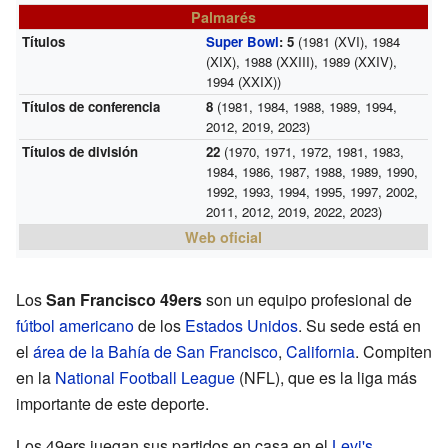
Palmarés
Títulos
Super Bowl
: 5
(1981 (XVI), 1984
(XIX), 1988 (XXIII), 1989 (XXIV),
1994 (XXIX))
Títulos de conferencia
8
(1981, 1984, 1988, 1989, 1994,
2012, 2019, 2023)
Títulos de división
22
(1970, 1971, 1972, 1981, 1983,
1984, 1986, 1987, 1988, 1989, 1990,
1992, 1993, 1994, 1995, 1997, 2002,
2011, 2012, 2019, 2022, 2023)
Web oficial
Los
San Francisco 49ers
son un equipo profesional de
fútbol americano
de los
Estados Unidos
. Su sede está en
el
área de la Bahía de San Francisco
,
California
. Compiten
en la
National Football League
(NFL), que es la liga más
importante de este deporte.
Los 49ers juegan sus partidos en casa en el
Levi's