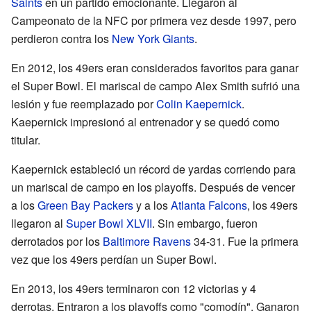
Saints
en un partido emocionante. Llegaron al
Campeonato de la NFC por primera vez desde 1997, pero
perdieron contra los
New York Giants
.
En 2012, los 49ers eran considerados favoritos para ganar
el Super Bowl. El mariscal de campo Alex Smith sufrió una
lesión y fue reemplazado por
Colin Kaepernick
.
Kaepernick impresionó al entrenador y se quedó como
titular.
Kaepernick estableció un récord de yardas corriendo para
un mariscal de campo en los playoffs. Después de vencer
a los
Green Bay Packers
y a los
Atlanta Falcons
, los 49ers
llegaron al
Super Bowl XLVII
. Sin embargo, fueron
derrotados por los
Baltimore Ravens
34-31. Fue la primera
vez que los 49ers perdían un Super Bowl.
En 2013, los 49ers terminaron con 12 victorias y 4
derrotas. Entraron a los playoffs como "comodín". Ganaron