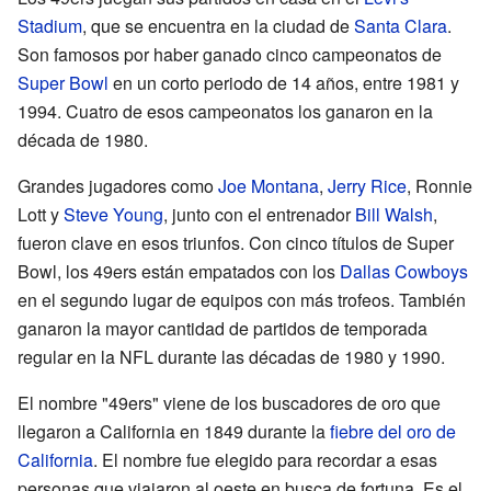
Stadium
, que se encuentra en la ciudad de
Santa Clara
.
Son famosos por haber ganado cinco campeonatos de
Super Bowl
en un corto periodo de 14 años, entre 1981 y
1994. Cuatro de esos campeonatos los ganaron en la
década de 1980.
Grandes jugadores como
Joe Montana
,
Jerry Rice
, Ronnie
Lott y
Steve Young
, junto con el entrenador
Bill Walsh
,
fueron clave en esos triunfos. Con cinco títulos de Super
Bowl, los 49ers están empatados con los
Dallas Cowboys
en el segundo lugar de equipos con más trofeos. También
ganaron la mayor cantidad de partidos de temporada
regular en la NFL durante las décadas de 1980 y 1990.
El nombre "49ers" viene de los buscadores de oro que
llegaron a California en 1849 durante la
fiebre del oro de
California
. El nombre fue elegido para recordar a esas
personas que viajaron al oeste en busca de fortuna. Es el