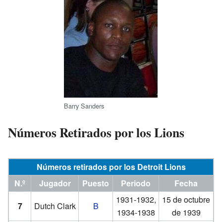
Barry Sanders
Números Retirados por los Lions
Números retirados por los Detroit Lions
N.º
Jugador
Puesto
Periodo
Fecha
1931-1932,
15 de octubre
7
Dutch Clark
B
1934-1938
de 1939