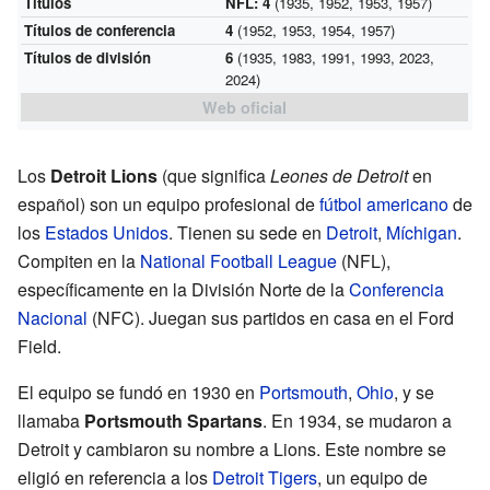
Títulos
NFL: 4
(1935, 1952, 1953, 1957)
Títulos de conferencia
4
(1952, 1953, 1954, 1957)
Títulos de división
6
(1935, 1983, 1991, 1993, 2023,
2024)
Web oficial
Los
Detroit Lions
(que significa
Leones de Detroit
en
español) son un equipo profesional de
fútbol americano
de
los
Estados Unidos
. Tienen su sede en
Detroit
,
Míchigan
.
Compiten en la
National Football League
(NFL),
específicamente en la División Norte de la
Conferencia
Nacional
(NFC). Juegan sus partidos en casa en el Ford
Field.
El equipo se fundó en 1930 en
Portsmouth
,
Ohio
, y se
llamaba
Portsmouth Spartans
. En 1934, se mudaron a
Detroit y cambiaron su nombre a Lions. Este nombre se
eligió en referencia a los
Detroit Tigers
, un equipo de