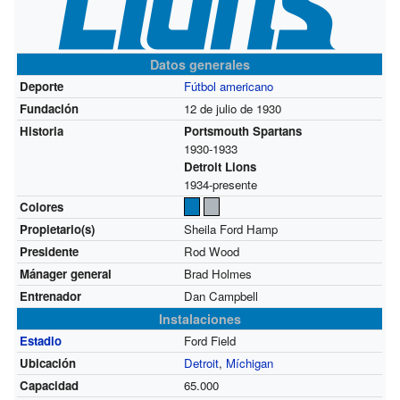
Datos generales
Deporte
Fútbol americano
Fundación
12 de julio de 1930
Historia
Portsmouth Spartans
1930-1933
Detroit Lions
1934-presente
Colores
Propietario(s)
Sheila Ford Hamp
Presidente
Rod Wood
Mánager general
Brad Holmes
Entrenador
Dan Campbell
Instalaciones
Estadio
Ford Field
Ubicación
Detroit
,
Míchigan
Capacidad
65.000