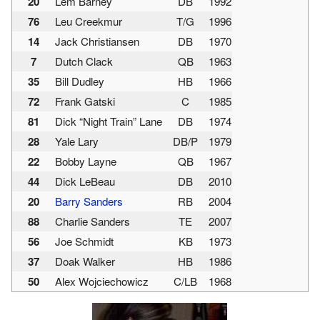
20
Lem Barney
DB
1992
76
Leu Creekmur
T/G
1996
14
Jack Christiansen
DB
1970
7
Dutch Clack
QB
1963
35
Bill Dudley
HB
1966
72
Frank Gatski
C
1985
81
Dick “Night Train” Lane
DB
1974
28
Yale Lary
DB/P
1979
22
Bobby Layne
QB
1967
44
Dick LeBeau
DB
2010
20
Barry Sanders
RB
2004
88
Charlie Sanders
TE
2007
56
Joe Schmidt
KB
1973
37
Doak Walker
HB
1986
50
Alex Wojciechowicz
C/LB
1968