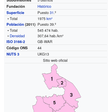
Histórico
Fundación
Puesto
31
.º
Superficie
• Total
1975
km²
Puesto 39.º
Población
(2011)
• Total
545 474 hab.
•
Densidad
307,64 hab./km²
GB-WAR
ISO 3166-2
44
Código ONS
UKG13
NUTS 3
Sitio web oficial