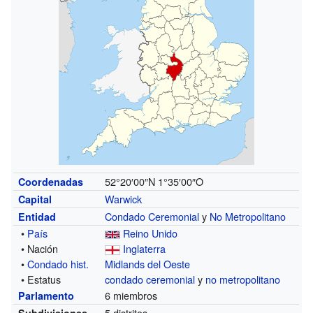
52°20′00″N
1°35′00″O
Coordenadas
Warwick
Capital
Condado Ceremonial
y
No Metropolitano
Entidad
•
País
Reino Unido
• Nación
Inglaterra
•
Condado hist.
Midlands del Oeste
• Estatus
condado ceremonial
y
no metropolitano
6 miembros
Parlamento
5 distritos
Subdivisiones