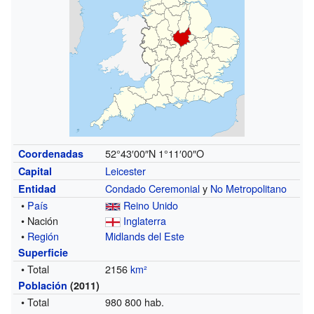
52°43′00″N
1°11′00″O
Coordenadas
Leicester
Capital
Condado Ceremonial
y
No Metropolitano
Entidad
•
País
Reino Unido
• Nación
Inglaterra
•
Región
Midlands del Este
Superficie
• Total
2156
km²
Población
(2011)
• Total
980 800 hab.