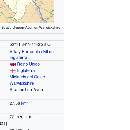
e Stratford-upon-Avon en Warwickshire
52°11′34″N
1°42′23″O
s
Villa
y
Parroquia civil de
Inglaterra
Reino Unido
Inglaterra
Midlands del Oeste
Warwickshire
Stratford-on-Avon
27,56
km²
72 m s. n. m.
021)