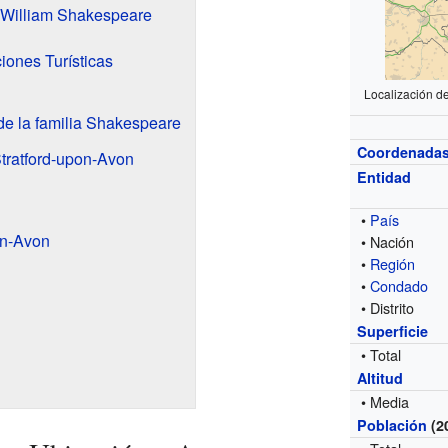
 William Shakespeare
iones Turísticas
Localización d
e la familia Shakespeare
Coordenada
Stratford-upon-Avon
Entidad
•
País
on-Avon
• Nación
•
Región
•
Condado
• Distrito
Superficie
• Total
Altitud
• Media
Población
(2