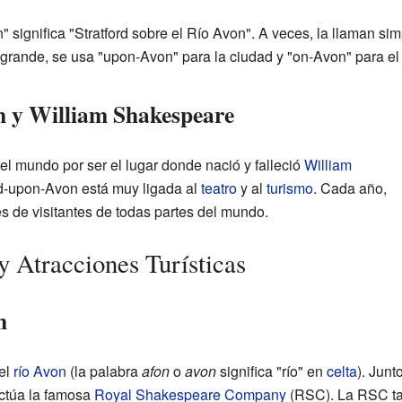
 significa "Stratford sobre el Río Avon". A veces, la llaman sim
 grande, se usa "upon-Avon" para la ciudad y "on-Avon" para el d
n y William Shakespeare
el mundo por ser el lugar donde nació y falleció
William
ord-upon-Avon está muy ligada al
teatro
y al
turismo
. Cada año,
es de visitantes de todas partes del mundo.
y Atracciones Turísticas
n
del
río Avon
(la palabra
afon
o
avon
significa "río" en
celta
). Junt
ctúa la famosa
Royal Shakespeare Company
(RSC). La RSC ta