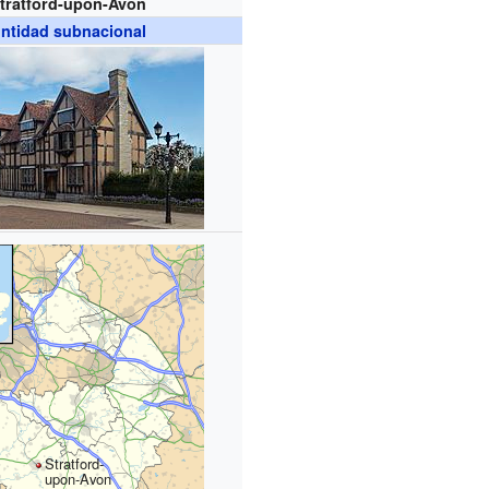
tratford-upon-Avon
ntidad subnacional
Stratford-
upon-Avon