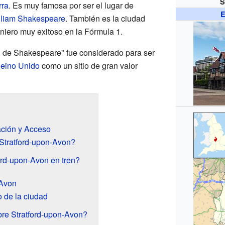
S
rra
. Es muy famosa por ser el lugar de
E
lliam Shakespeare
. También es la ciudad
eniero muy exitoso en la Fórmula 1.
rd de Shakespeare" fue considerado para ser
Reino Unido
como un sitio de gran valor
ación y Acceso
Stratford-upon-Avon?
ord-upon-Avon en tren?
-Avon
o de la ciudad
bre Stratford-upon-Avon?