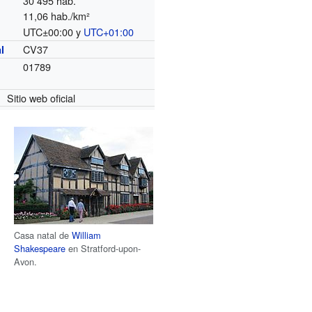
30 495 hab.
11,06 hab./km²
UTC±00:00 y
UTC+01:00
o
CV37
l
01789
Sitio web oficial
Casa natal de
William
Shakespeare
en Stratford-upon-
Avon.