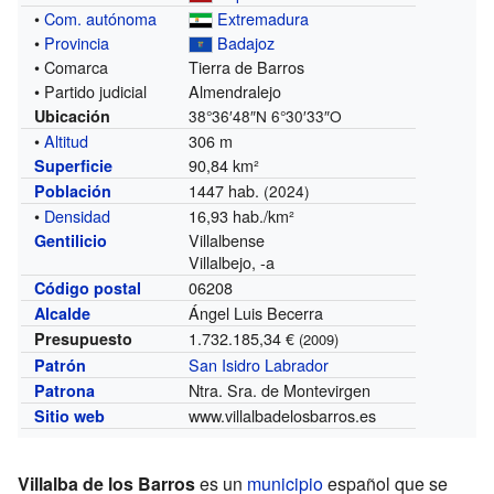
•
Com. autónoma
Extremadura
•
Provincia
Badajoz
• Comarca
Tierra de Barros
• Partido judicial
Almendralejo
Ubicación
38°36′48″N
6°30′33″O
•
Altitud
306 m
90,84 km²
Superficie
1447 hab.
Población
(2024)
•
Densidad
16,93 hab./km²
Villalbense
Gentilicio
Villalbejo, -a
06208
Código postal
Ángel Luis Becerra
Alcalde
1.732.185,34 €
Presupuesto
(2009)
San Isidro Labrador
Patrón
Ntra. Sra. de Montevirgen
Patrona
www.villalbadelosbarros.es
Sitio web
Villalba de los Barros
es un
municipio
español que se