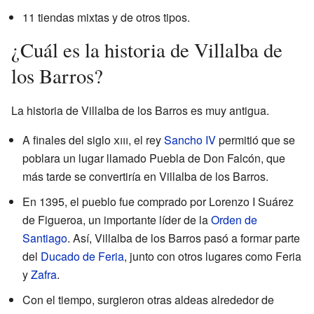
11 tiendas mixtas y de otros tipos.
¿Cuál es la historia de Villalba de
los Barros?
La historia de Villalba de los Barros es muy antigua.
A finales del siglo
xiii
, el rey
Sancho IV
permitió que se
poblara un lugar llamado Puebla de Don Falcón, que
más tarde se convertiría en Villalba de los Barros.
En 1395, el pueblo fue comprado por Lorenzo I Suárez
de Figueroa, un importante líder de la
Orden de
Santiago
. Así, Villalba de los Barros pasó a formar parte
del
Ducado de Feria
, junto con otros lugares como Feria
y
Zafra
.
Con el tiempo, surgieron otras aldeas alrededor de