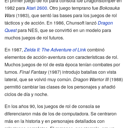
El primer juego de rol para consola fue
Dragonstomper
en
1982 para
Atari 2600
. Otro juego temprano fue
Bokosuka
Wars
(1983), que sentó las bases para los juegos de rol
tácticos y de acción. En 1986, Chunsoft lanzó
Dragon
Quest
para NES, que se convirtió en un modelo para
muchos juegos de rol futuros.
En 1987,
Zelda II: The Adventure of Link
combinó
elementos de acción-aventura con características de rol.
Muchos juegos de rol de esta época tenían combates por
turnos.
Final Fantasy
(1987) introdujo batallas con vista
lateral, que se volvió muy común.
Dragon Warrior III
(1988)
permitió cambiar las clases de los personajes y añadió
ciclos de día y noche.
En los años 90, los juegos de rol de consola se
diferenciaron más de los de computadora. Se centraron
más en la historia y en personajes detallados con