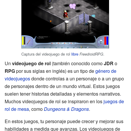
Captura del videojuego de rol
libre
.
FreedroidRPG
Un
videojuego de rol
(también conocido como
JDR
o
RPG
por sus siglas en inglés) es un tipo de
género de
videojuegos
donde controlas a un personaje o a un grupo
de personajes dentro de un mundo virtual. Estos juegos
suelen tener historias detalladas y elementos narrativos.
Muchos videojuegos de rol se inspiraron en los
juegos de
rol de mesa
, como
Dungeons & Dragons
.
En estos juegos, tu personaje puede crecer y mejorar sus
habilidades a medida que avanzas. Los videojuegos de