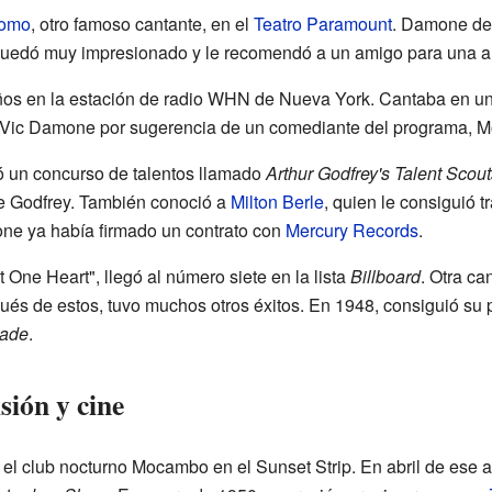
Como
, otro famoso cantante, en el
Teatro Paramount
. Damone det
uedó muy impresionado y le recomendó a un amigo para una a
ños en la estación de radio WHN de Nueva York. Cantaba en 
 Vic Damone por sugerencia de un comediante del programa, 
 un concurso de talentos llamado
Arthur Godfrey's Talent Scout
e Godfrey. También conoció a
Milton Berle
, quien le consiguió 
e ya había firmado un contrato con
Mercury Records
.
 One Heart", llegó al número siete en la lista
Billboard
. Otra ca
és de estos, tuvo muchos otros éxitos. En 1948, consiguió su 
nade
.
sión y cine
l club nocturno Mocambo en el Sunset Strip. En abril de ese a