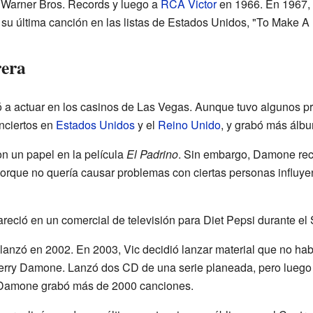
Warner Bros. Records y luego a
RCA Victor
en 1966. En 1967,
 su última canción en las listas de Estados Unidos, "To Make A
rera
 actuar en los casinos de Las Vegas. Aunque tuvo algunos p
onciertos en
Estados Unidos
y el
Reino Unido
, y grabó más álb
n un papel en la película
El Padrino
. Sin embargo, Damone rec
porque no quería causar problemas con ciertas personas influye
eció en un comercial de televisión para Diet Pepsi durante el
anzó en 2002. En 2003, Vic decidió lanzar material que no hab
erry Damone. Lanzó dos CD de una serie planeada, pero luego 
a, Damone grabó más de 2000 canciones.