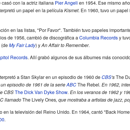
 casó con la actriz italiana
Pier Angeli
en 1954. Ese mismo año,
terpretó un papel en la película
Kismet
. En 1960, tuvo un papel 
ón en las listas, "Por Favor". También tuvo papeles important
ipios de 1956, cambió de discográfica a
Columbia Records
y tuv
" (de
My Fair Lady
) y
An Affair to Remember
.
pitol Records
. Allí grabó algunos de sus álbumes más conoci
nterpretó a Stan Skylar en un episodio de 1960 de
CBS
's
The Du
un episodio de 1961 de la serie
ABC
The Rebel
. En 1962, inte
 de CBS
The Dick Van Dyke Show
. En los veranos de 1962 y 1
BC llamado
The Lively Ones
, que mostraba a artistas de jazz, pop
 en la televisión del Reino Unido. En 1964, cantó "Back Home 
00
.