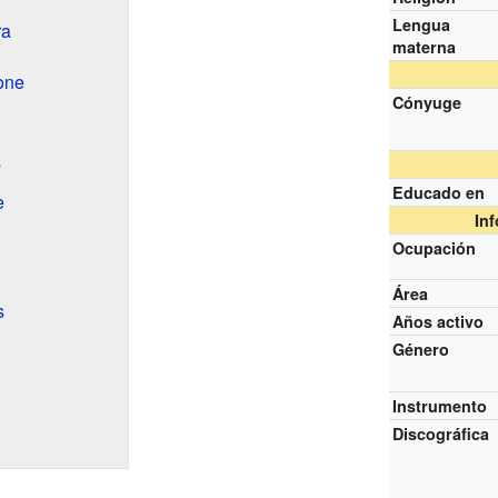
Lengua
ra
materna
one
Cónyuge
s
Educado en
e
In
Ocupación
Área
s
Años activo
Género
Instrumento
Discográfica