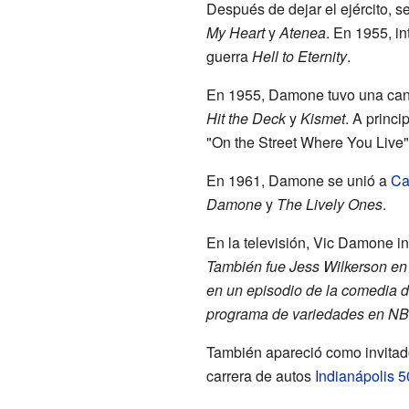
Después de dejar el ejército, se
My Heart
y
Atenea
. En 1955, in
guerra
Hell to Eternity
.
En 1955, Damone tuvo una canci
Hit the Deck
y
Kismet
. A princ
"On the Street Where You Live
En 1961, Damone se unió a
Ca
Damone
y
The Lively Ones
.
En la televisión, Vic Damone i
También fue Jess Wilkerson en 
en un episodio de la comedia
programa de variedades en N
También apareció como invitado
carrera de autos
Indianápolis 5