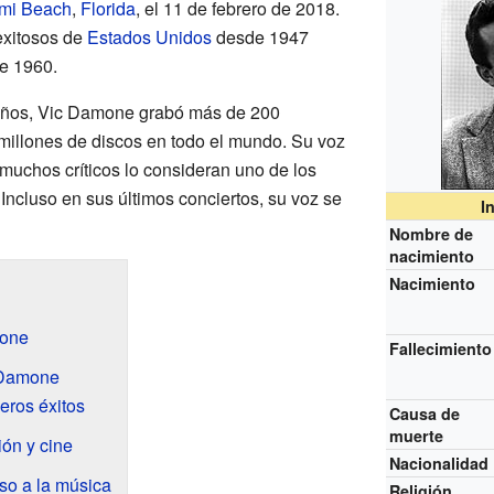
mi Beach
,
Florida
, el 11 de febrero de 2018.
exitosos de
Estados Unidos
desde 1947
de 1960.
4 años, Vic Damone grabó más de 200
millones de discos en todo el mundo. Su voz
muchos críticos lo consideran uno de los
 Incluso en sus últimos conciertos, su voz se
I
Nombre de
nacimiento
Nacimiento
mone
Fallecimiento
 Damone
eros éxitos
Causa de
muerte
ión y cine
Nacionalidad
eso a la música
Religión