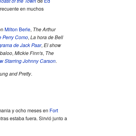
Toast of the Town
de
Ed
o frecuente en muchos
on
Milton Berle
,
The Arthur
e Perry Como
,
La hora de Bell
grama de Jack Paar
,
El show
abaloo
,
Mickie Finn's
,
The
w Starring Johnny Carson
.
ung and Pretty
.
mania y ocho meses en
Fort
ras estaba fuera. Sirvió junto a