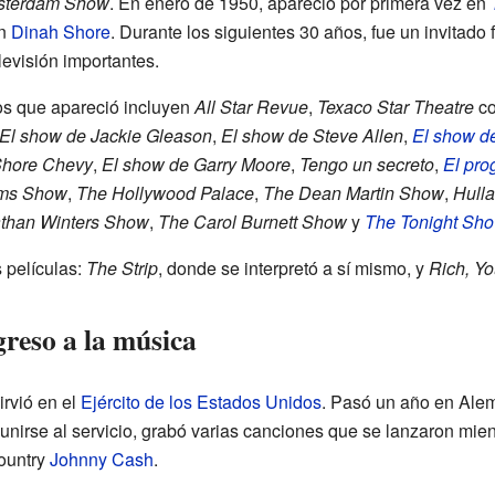
sterdam Show
. En enero de 1950, apareció por primera vez en
on
Dinah Shore
. Durante los siguientes 30 años, fue un invitad
evisión importantes.
os que apareció incluyen
All Star Revue
,
Texaco Star Theatre
c
El show de Jackie Gleason
,
El show de Steve Allen
,
El show d
Shore Chevy
,
El show de Garry Moore
,
Tengo un secreto
,
El pro
ams Show
,
The Hollywood Palace
,
The Dean Martin Show
,
Hull
than Winters Show
,
The Carol Burnett Show
y
The Tonight Sho
 películas:
The Strip
, donde se interpretó a sí mismo, y
Rich, Yo
greso a la música
rvió en el
Ejército de los Estados Unidos
. Pasó un año en Ale
unirse al servicio, grabó varias canciones que se lanzaron mient
country
Johnny Cash
.