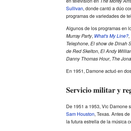
en televisión en
The Morey Am
Sullivan
, donde cantó a dúo c
programas de variedades de tel
Algunos de los programas en l
Murray Party
,
What's My Line?
,
Telephone
,
El show de Dinah 
de Red Skelton
,
El Andy Willi
Danny Thomas Hour
,
The Jona
En 1951, Damone actuó en dos
Servicio militar y re
De 1951 a 1953, Vic Damone si
Sam Houston
, Texas. Antes de 
la futura estrella de la música 