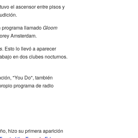
uvo el ascensor entre pisos y
udición.
un programa llamado
Gloom
Morey Amsterdam.
s
. Esto lo llevó a aparecer
trabajo en dos clubes nocturnos.
nción, "You Do", también
propio programa de radio
ño, hizo su primera aparición