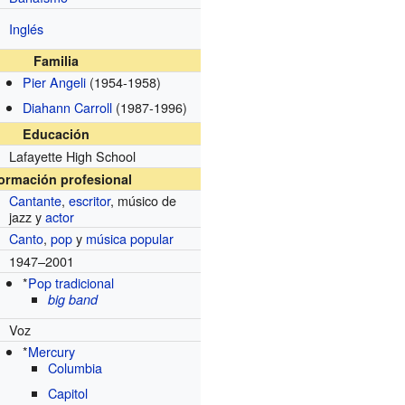
Inglés
Familia
Pier Angeli
(1954-1958)
Diahann Carroll
(1987-1996)
Educación
Lafayette High School
formación profesional
Cantante
,
escritor
, músico de
jazz y
actor
Canto
,
pop
y
música popular
1947–2001
*
Pop tradicional
big band
Voz
*
Mercury
Columbia
Capitol