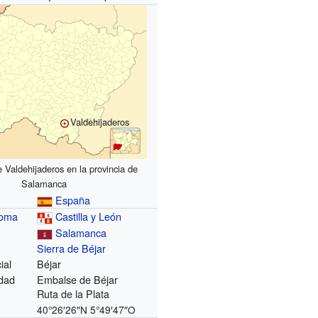
Valdehijaderos
 Valdehijaderos en la provincia de
Salamanca
España
noma
Castilla y León
Salamanca
Sierra de Béjar
ial
Béjar
dad
Embalse de Béjar
Ruta de la Plata
40°26′26″N
5°49′47″O