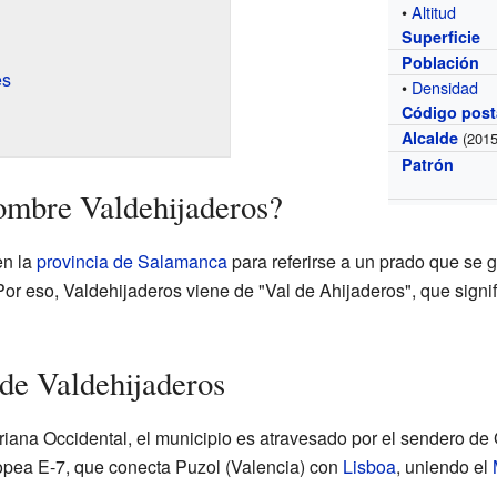
•
Altitud
Superficie
Población
es
•
Densidad
Código post
Alcalde
(2015
Patrón
nombre Valdehijaderos?
en la
provincia de Salamanca
para referirse a un prado que se 
Por eso, Valdehijaderos viene de "Val de Ahijaderos", que signif
de Valdehijaderos
ana Occidental, el municipio es atravesado por el sendero de
ropea E-7, que conecta Puzol (Valencia) con
Lisboa
, uniendo el