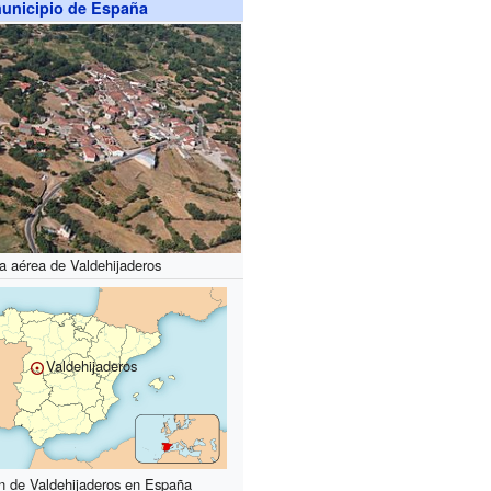
unicipio de España
ta aérea de Valdehijaderos
Valdehijaderos
n de Valdehijaderos en España