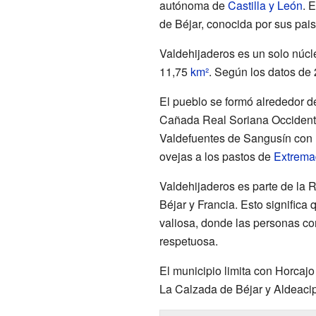
autónoma de
Castilla y León
. 
de Béjar, conocida por sus pais
Valdehijaderos es un solo núcle
11,75
km²
. Según los datos de 
El pueblo se formó alrededor d
Cañada Real Soriana Occidenta
Valdefuentes de Sangusín con M
ovejas a los pastos de
Extrema
Valdehijaderos es parte de la R
Béjar y Francia. Esto significa
valiosa, donde las personas c
respetuosa.
El municipio limita con Horcaj
La Calzada de Béjar y Aldeacip