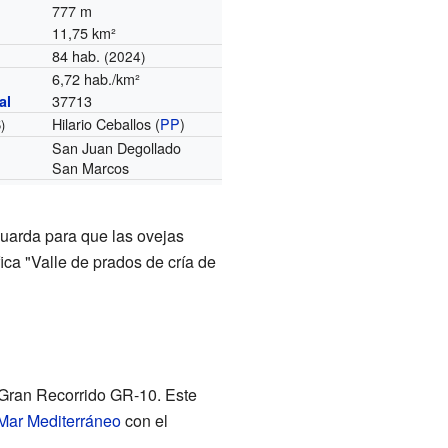
777 m
11,75 km²
84 hab.
(2024)
6,72 hab./km²
37713
al
Hilario Ceballos (
PP
)
)
San Juan Degollado
San Marcos
guarda para que las ovejas
ica "Valle de prados de cría de
 Gran Recorrido GR-10. Este
Mar Mediterráneo
con el