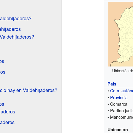
Valdehijaderos?
ehijaderos
 Valdehijaderos?
os
Ubicación de
ros
País
cio hay en Valdehijaderos?
•
Com. autó
•
Provincia
os
• Comarca
• Partido judic
jaderos
• Mancomuni
jaderos
Ubicación