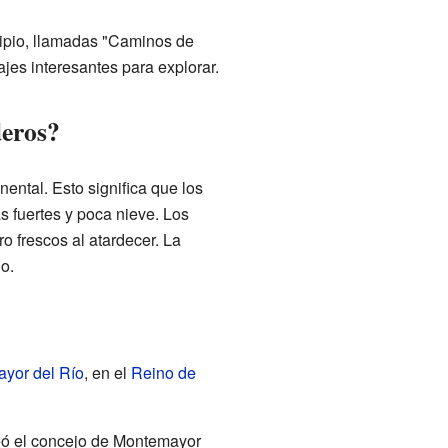
cipio, llamadas "Caminos de
jes interesantes para explorar.
deros?
ental. Esto significa que los
s fuertes y poca nieve. Los
o frescos al atardecer. La
o.
yor del Río
, en el
Reino de
reó el concejo de Montemayor