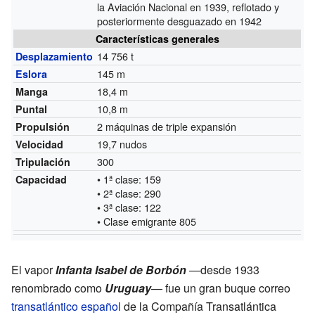
la Aviación Nacional en 1939, reflotado y
posteriormente desguazado en 1942
Características generales
14 756 t
Desplazamiento
145 m
Eslora
18,4 m
Manga
10,8 m
Puntal
2 máquinas de triple expansión
Propulsión
19,7 nudos
Velocidad
300
Tripulación
• 1ª clase: 159
Capacidad
• 2ª clase: 290
• 3ª clase: 122
• Clase emigrante 805
El vapor
Infanta Isabel de Borbón
—desde 1933
renombrado como
Uruguay
— fue un gran buque correo
transatlántico
español
de la Compañía Transatlántica