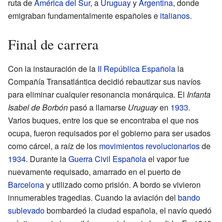
ruta de
América del Sur
, a
Uruguay
y
Argentina
, donde
emigraban fundamentalmente españoles e
italianos
.
Final de carrera
Con la instauración de la
II República Española
la
Compañía Transatlántica decidió rebautizar sus navíos
para eliminar cualquier resonancia monárquica. El
Infanta
Isabel de Borbón
pasó a llamarse
Uruguay
en
1933
.
Varios buques, entre los que se encontraba el que nos
ocupa, fueron requisados por el gobierno para ser usados
como cárcel, a raíz de los
movimientos revolucionarios
de
1934
. Durante la
Guerra Civil Española
el vapor fue
nuevamente requisado, amarrado en el puerto de
Barcelona
y utilizado como prisión. A bordo se vivieron
innumerables tragedias. Cuando la aviación del
bando
sublevado
bombardeó la ciudad española, el navío quedó