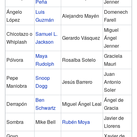
Peña
Jenner
Ángelo
Luis
Domenech
Alejandro Mayén
López
Guzmán
Farell
Miguel
Chicotazo o
Samuel L.
Gerardo Vásquez
Ángel
Whiplash
Jackson
Jenner
Maya
Graciela
Pólvora
Rosalba Sotelo
Rudolph
Mauri
Juan
Pepe
Snoop
Jesús Barrero
Antonio
Maniobra
Dogg
Soler
Ben
Ángel de
Derrapón
Miguel Ángel Leal
Schwartz
Gracia
Javier de
Sombra
Mike Bell
Rubén Moya
Llorens
Goyo
Xavier de