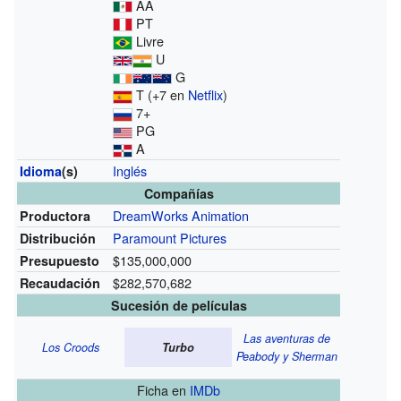
AA
PT
Livre
U
G
T (+7 en
Netflix
)
7+
PG
A
Inglés
Idioma
(s)
Compañías
DreamWorks Animation
Productora
Paramount Pictures
Distribución
$135,000,000
Presupuesto
$282,570,682
Recaudación
Sucesión de películas
Las aventuras de
Los Croods
Turbo
Peabody y Sherman
Ficha
en
IMDb