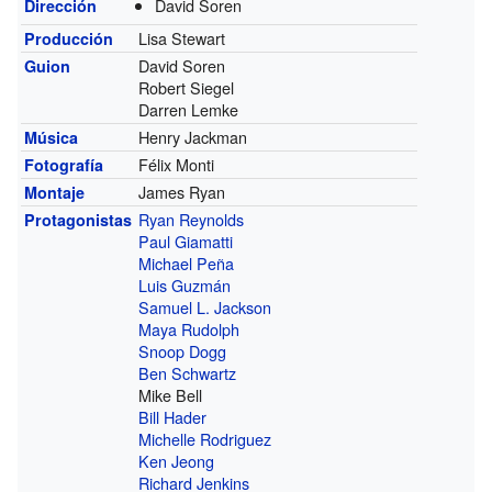
David Soren
Dirección
Lisa Stewart
Producción
David Soren
Guion
Robert Siegel
Darren Lemke
Henry Jackman
Música
Félix Monti
Fotografía
James Ryan
Montaje
Ryan Reynolds
Protagonistas
Paul Giamatti
Michael Peña
Luis Guzmán
Samuel L. Jackson
Maya Rudolph
Snoop Dogg
Ben Schwartz
Mike Bell
Bill Hader
Michelle Rodriguez
Ken Jeong
Richard Jenkins