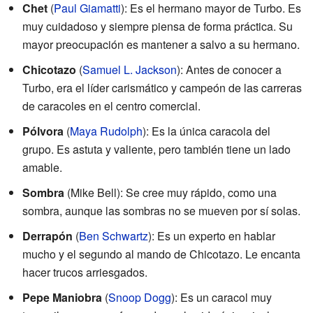
Chet
(
Paul Giamatti
): Es el hermano mayor de Turbo. Es
muy cuidadoso y siempre piensa de forma práctica. Su
mayor preocupación es mantener a salvo a su hermano.
Chicotazo
(
Samuel L. Jackson
): Antes de conocer a
Turbo, era el líder carismático y campeón de las carreras
de caracoles en el centro comercial.
Pólvora
(
Maya Rudolph
): Es la única caracola del
grupo. Es astuta y valiente, pero también tiene un lado
amable.
Sombra
(Mike Bell): Se cree muy rápido, como una
sombra, aunque las sombras no se mueven por sí solas.
Derrapón
(
Ben Schwartz
): Es un experto en hablar
mucho y el segundo al mando de Chicotazo. Le encanta
hacer trucos arriesgados.
Pepe Maniobra
(
Snoop Dogg
): Es un caracol muy