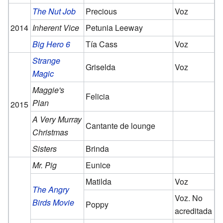
The Nut Job
Precious
Voz
2014
Inherent Vice
Petunia Leeway
Big Hero 6
Tía Cass
Voz
Strange
Griselda
Voz
Magic
Maggie's
Felicia
Plan
2015
A Very Murray
Cantante de lounge
Christmas
Sisters
Brinda
Mr. Pig
Eunice
Matilda
Voz
The Angry
Voz. No
Birds Movie
Poppy
acreditada