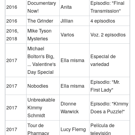
Documentary
Episodio: "Final
2016
Anita
Now!
Transmission"
2016
The Grinder
Jillian
4 episodios
2016,
Mike Tyson
Varios
Voz. 2 episodios
2018
Mysteries
Michael
Bolton's Big,
Especial de
2017
Ella misma
... Valentine's
variedad
Day Special
Episodio: "Mr.
2017
Nobodies
Ella misma
First Lady"
Unbreakable
Dionne
Episodio: "Kimmy
2017
Kimmy
Warwick
Does a Puzzle!"
Schmidt
Tour de
Película de
2017
Lucy Flerng
Pharmacy
televisión