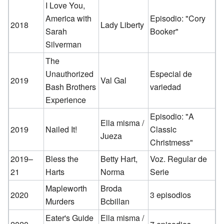
I Love You,
America with
Episodio: "Cory
2018
Lady Liberty
Sarah
Booker"
Silverman
The
Unauthorized
Especial de
2019
Val Gal
Bash Brothers
variedad
Experience
Episodio: "A
Ella misma /
2019
Nailed It!
Classic
Jueza
Christmess"
2019–
Bless the
Betty Hart,
Voz. Regular de
21
Harts
Norma
Serie
Mapleworth
Broda
2020
3 episodios
Murders
Bcbillan
Eater's Guide
Ella misma /