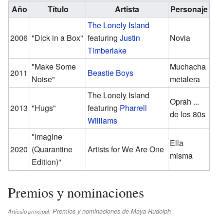
Año
Título
Artista
Personaje
The Lonely Island
2006
"Dick in a Box"
featuring
Justin
Novia
Timberlake
"Make Some
Muchacha
2011
Beastie Boys
Noise"
metalera
The Lonely Island
Oprah ...
2013
"Hugs"
featuring
Pharrell
de los 80s
Williams
"Imagine
Ella
2020
(Quarantine
Artists for We Are One
misma
Edition)"
Premios y nominaciones
Premios y nominaciones de Maya Rudolph
Artículo principal: