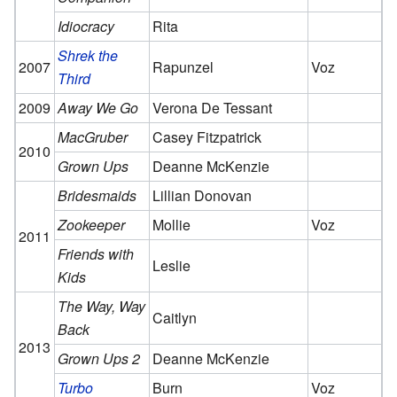
Idiocracy
Rita
Shrek the
2007
Rapunzel
Voz
Third
2009
Away We Go
Verona De Tessant
MacGruber
Casey Fitzpatrick
2010
Grown Ups
Deanne McKenzie
Bridesmaids
Lillian Donovan
Zookeeper
Mollie
Voz
2011
Friends with
Leslie
Kids
The Way, Way
Caitlyn
Back
2013
Grown Ups 2
Deanne McKenzie
Turbo
Burn
Voz