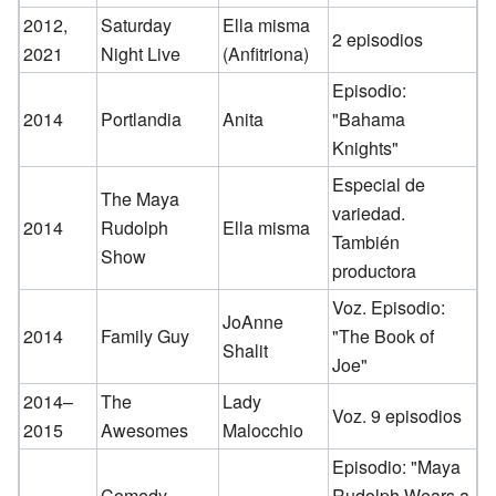
2012,
Saturday
Ella misma
2 episodios
2021
Night Live
(Anfitriona)
Episodio:
2014
Portlandia
Anita
"Bahama
Knights"
Especial de
The Maya
variedad.
2014
Rudolph
Ella misma
También
Show
productora
Voz. Episodio:
JoAnne
2014
Family Guy
"The Book of
Shalit
Joe"
2014–
The
Lady
Voz. 9 episodios
2015
Awesomes
Malocchio
Episodio: "Maya
Comedy
Rudolph Wears a