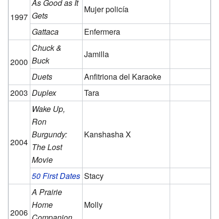
As Good as It
Mujer policía
Gets
1997
Gattaca
Enfermera
Chuck &
Jamilla
Buck
2000
Duets
Anfitriona del Karaoke
2003
Duplex
Tara
Wake Up,
Ron
Burgundy:
Kanshasha X
2004
The Lost
Movie
50 First Dates
Stacy
A Prairie
Home
Molly
2006
Companion