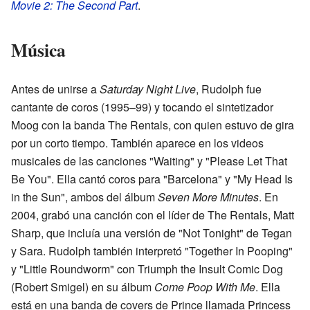
Movie 2: The Second Part
.
Música
Antes de unirse a
Saturday Night Live
, Rudolph fue
cantante de coros (1995–99) y tocando el sintetizador
Moog con la banda The Rentals, con quien estuvo de gira
por un corto tiempo. También aparece en los videos
musicales de las canciones "Waiting" y "Please Let That
Be You". Ella cantó coros para "Barcelona" y "My Head Is
in the Sun", ambos del álbum
Seven More Minutes
. En
2004, grabó una canción con el líder de The Rentals, Matt
Sharp, que incluía una versión de "Not Tonight" de Tegan
y Sara. Rudolph también interpretó "Together In Pooping"
y "Little Roundworm" con Triumph the Insult Comic Dog
(Robert Smigel) en su álbum
Come Poop With Me
. Ella
está en una banda de covers de Prince llamada Princess