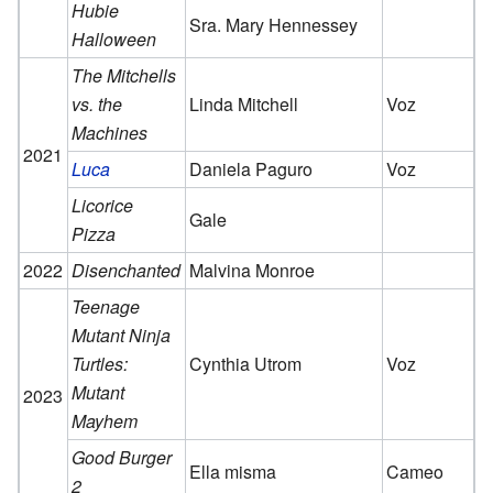
Hubie
Sra. Mary Hennessey
Halloween
The Mitchells
vs. the
Linda Mitchell
Voz
Machines
2021
Luca
Daniela Paguro
Voz
Licorice
Gale
Pizza
2022
Disenchanted
Malvina Monroe
Teenage
Mutant Ninja
Turtles:
Cynthia Utrom
Voz
Mutant
2023
Mayhem
Good Burger
Ella misma
Cameo
2