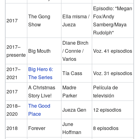
Episodio: "Megan
The Gong
Ella misma /
Fox/Andy
2017
Show
Jueza
Samberg/Maya
Rudolph"
Diane Birch
2017–
Big Mouth
/ Connie /
Voz. 41 episodios
presente
Varios
2017–
Big Hero 6:
Tía Cass
Voz. 31 episodios
2021
The Series
A Christmas
Madre
Película de
2017
Story Live!
Parker
televisión
2018–
The Good
Jueza Gen
12 episodios
2020
Place
June
2018
Forever
8 episodios
Hoffman