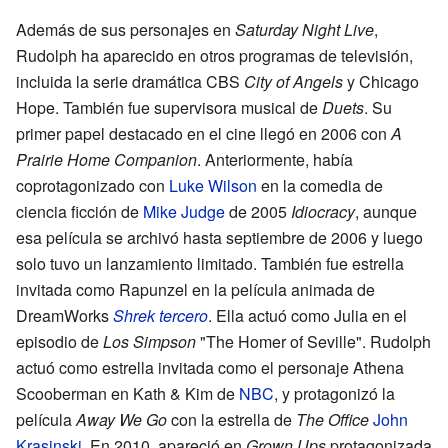
Además de sus personajes en
Saturday Night Live
,
Rudolph ha aparecido en otros programas de televisión,
incluida la serie dramática CBS
City of Angels
y Chicago
Hope. También fue supervisora musical de
Duets
. Su
primer papel destacado en el cine llegó en 2006 con
A
Prairie Home Companion
. Anteriormente, había
coprotagonizado con
Luke Wilson
en la comedia de
ciencia ficción de
Mike Judge
de 2005
Idiocracy
, aunque
esa película se archivó hasta septiembre de 2006 y luego
solo tuvo un lanzamiento limitado. También fue estrella
invitada como Rapunzel en la película animada de
DreamWorks
Shrek tercero
. Ella actuó como Julia en el
episodio de
Los Simpson
"The Homer of Seville". Rudolph
actuó como estrella invitada como el personaje Athena
Scooberman en Kath & Kim de
NBC
, y protagonizó la
película
Away We Go
con la estrella de
The Office
John
Krasinski
. En 2010, apareció en
Grown Ups
protagonizada