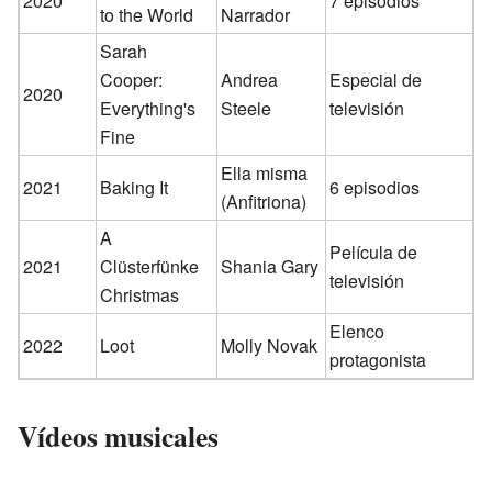
2020
7 episodios
to the World
Narrador
Sarah
Cooper:
Andrea
Especial de
2020
Everything's
Steele
televisión
Fine
Ella misma
2021
Baking It
6 episodios
(Anfitriona)
A
Película de
2021
Clüsterfünke
Shania Gary
televisión
Christmas
Elenco
2022
Loot
Molly Novak
protagonista
Vídeos musicales