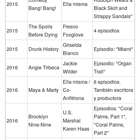
2015
Ella misma
Bang! Bang!
Black Skirt and
Strappy Sandals"
The Spoils
Fresno
2015
4 episodios
Before Dying
Foxglove
Griselda
2015
Drunk History
Episodio: "Miami"
Blanco
Jackie
Episodio: "Organ
2016
Angie Tribeca
Wilder
Trail"
Ella misma /
6 episodios.
2016
Maya & Marty
Co-
También escritora
Anfitriona
y productora
Episodios: "Coral
U.S.
Brooklyn
Palms, Part 1",
2016
Marshal
Nine-Nine
"Coral Palms,
Karen Haas
Part 2"