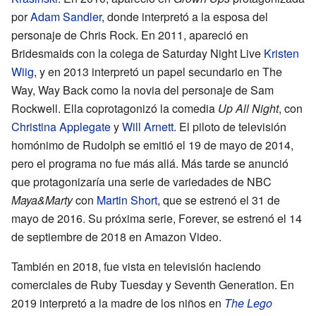
por
Adam Sandler
, donde interpretó a la esposa del
personaje de Chris Rock. En 2011, apareció en
Bridesmaids con la colega de Saturday Night Live
Kristen
Wiig
, y en 2013 interpretó un papel secundario en The
Way, Way Back como la novia del personaje de Sam
Rockwell. Ella coprotagonizó la comedia
Up All Night
, con
Christina Applegate
y
Will Arnett
. El piloto de televisión
homónimo de Rudolph se emitió el 19 de mayo de 2014,
pero el programa no fue más allá. Más tarde se anunció
que protagonizaría una serie de variedades de NBC
Maya&Marty
con
Martin Short
, que se estrenó el 31 de
mayo de 2016. Su próxima serie, Forever, se estrenó el 14
de septiembre de 2018 en Amazon Video.
También en 2018, fue vista en televisión haciendo
comerciales de Ruby Tuesday y Seventh Generation. En
2019 interpretó a la madre de los niños en
The Lego