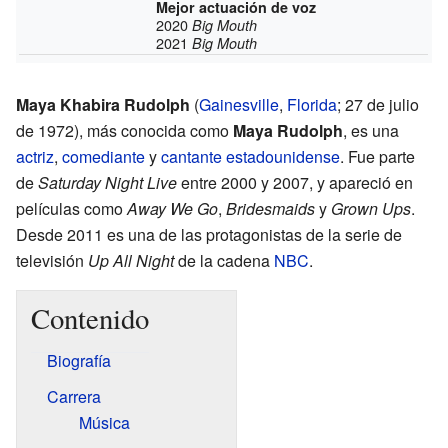
Mejor actuación de voz
2020
Big Mouth
2021
Big Mouth
Maya Khabira Rudolph
(
Gainesville
,
Florida
; 27 de julio
de 1972), más conocida como
Maya Rudolph
, es una
actriz
,
comediante
y
cantante
estadounidense
. Fue parte
de
Saturday Night Live
entre 2000 y 2007, y apareció en
películas como
Away We Go
,
Bridesmaids
y
Grown Ups
.
Desde 2011 es una de las protagonistas de la serie de
televisión
Up All Night
de la cadena
NBC
.
Contenido
Biografía
Carrera
Música