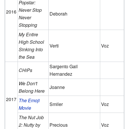
Popstar:
Never Stop
2016
Deborah
Never
Stopping
My Entire
High School
Verti
Voz
Sinking Into
the Sea
Sargento Gail
CHiPs
Hernandez
We Don't
Joanne
Belong Here
2017
The Emoji
Smiler
Voz
Movie
The Nut Job
2: Nutty by
Precious
Voz