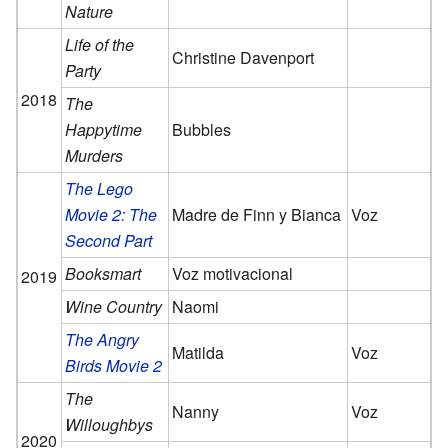
Nature
Life of the
Christine Davenport
Party
2018
The
Happytime
Bubbles
Murders
The Lego
Movie 2: The
Madre de Finn y Bianca
Voz
Second Part
Booksmart
Voz motivacional
2019
Wine Country
Naomi
The Angry
Matilda
Voz
Birds Movie 2
The
Nanny
Voz
Willoughbys
2020