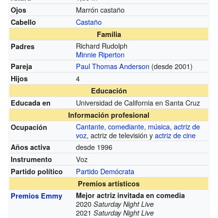
Marrón castaño
Ojos
Castaño
Cabello
Familia
Richard Rudolph
Padres
Minnie Riperton
Paul Thomas Anderson
(desde 2001)
Pareja
4
Hijos
Educación
Universidad de California en Santa Cruz
Educada en
Información profesional
Cantante
,
comediante
,
música
,
actriz de
Ocupación
voz
, actriz de televisión y
actriz de cine
desde 1996
Años activa
Voz
Instrumento
Partido Demócrata
Partido político
Premios artísticos
Mejor actriz invitada en comedia
Premios Emmy
2020
Saturday Night Live
2021
Saturday Night Live