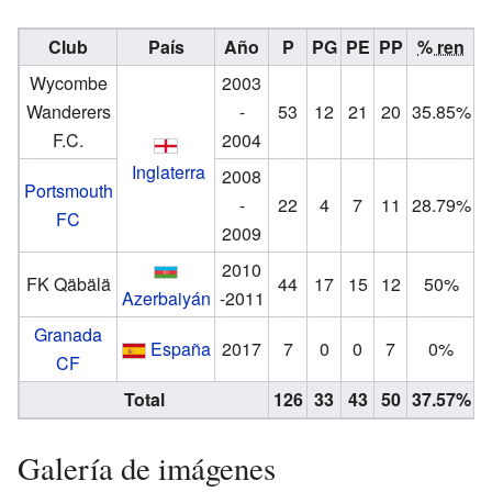
Club
País
Año
P
PG
PE
PP
% ren
Wycombe
2003
Wanderers
-
53
12
21
20
35.85%
F.C.
2004
Inglaterra
2008
Portsmouth
-
22
4
7
11
28.79%
FC
2009
2010
FK Qäbälä
44
17
15
12
50%
Azerbaiyán
-2011
Granada
España
2017
7
0
0
7
0%
CF
Total
126
33
43
50
37.57%
Galería de imágenes