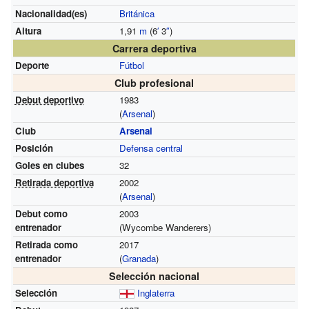
Nacionalidad(es)
Británica
Altura
1,91
m
(6
′
3
″
)
Carrera deportiva
Deporte
Fútbol
Club profesional
Debut deportivo
1983
(
Arsenal
)
Club
Arsenal
Posición
Defensa central
Goles en clubes
32
Retirada deportiva
2002
(
Arsenal
)
Debut como
2003
entrenador
(Wycombe Wanderers)
Retirada como
2017
entrenador
(
Granada
)
Selección nacional
Selección
Inglaterra