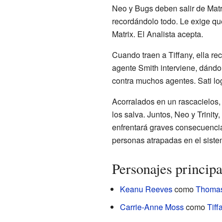
Neo y Bugs deben salir de Matri
recordándolo todo. Le exige que
Matrix. El Analista acepta.
Cuando traen a Tiffany, ella rec
agente Smith interviene, dándol
contra muchos agentes. Sati log
Acorralados en un rascacielos, 
los salva. Juntos, Neo y Trinity
enfrentará graves consecuencias
personas atrapadas en el siste
Personajes principa
Keanu Reeves
como
Thomas
Carrie-Anne Moss
como
Tiff