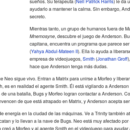
sueños. Su terapeuta (
Neil Patrick Harris
) le da 
ayudarlo a mantener la calma. Sin embargo, And
secreto.
Mientras tanto, un grupo de humanos fuera de Ma
Mnemosyne
, descubre el juego de Anderson. Bu
capitana, encuentra un programa que parece se
(
Yahya Abdul-Mateen II
). Ella lo ayuda a liberar
empresa de videojuegos,
Smith
(
Jonathan Groff
)
hace que Anderson tenga más dudas.
 Neo sigue vivo. Entran a Matrix para unirse a Morfeo y libera
, es en realidad el agente Smith. Él está vigilando a Anderson
de una batalla, Bugs y Morfeo logran contactar a Anderson. Co
vencen de que está atrapado en Matrix, y Anderson acepta ser 
e energía en la ciudad de las máquinas. Ve a Trinity también 
catan y lo llevan a la nave de Bugs. Neo está muy afectado por 
 creó a Morfeo y al agente Smith en el videojuego para ayudar 