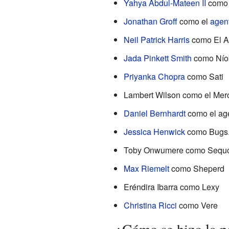
Yahya Abdul-Mateen II
com
Jonathan Groff
como el
agen
Neil Patrick Harris
como El An
Jada Pinkett Smith
como Nío
Priyanka Chopra
como Sati
Lambert Wilson como el Mer
Daniel Bernhardt
como el ag
Jessica Henwick
como Bugs
Toby Onwumere como Sequoia
Max Riemelt
como Sheperd
Eréndira Ibarra como Lexy
Christina Ricci
como Vere