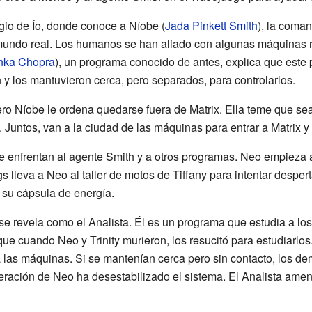
gio de Ío, donde conoce a Níobe (
Jada Pinkett Smith
), la coma
undo real. Los humanos se han aliado con algunas máquinas r
nka Chopra
), un programa conocido de antes, explica que est
n y los mantuvieron cerca, pero separados, para controlarlos.
pero Níobe le ordena quedarse fuera de Matrix. Ella teme que s
untos, van a la ciudad de las máquinas para entrar a Matrix y li
e enfrentan al agente Smith y a otros programas. Neo empieza 
gs lleva a Neo al taller de motos de Tiffany para intentar desperta
e su cápsula de energía.
se revela como el Analista. Él es un programa que estudia a l
que cuando Neo y Trinity murieron, los resucitó para estudiarlos
las máquinas. Si se mantenían cerca pero sin contacto, los d
eración de Neo ha desestabilizado el sistema. El Analista amen