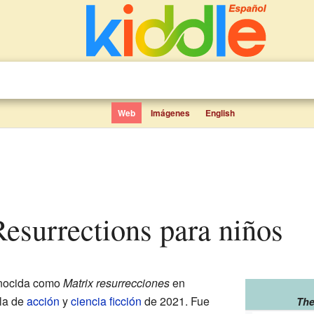
Web
Imágenes
English
Resurrections para niños
nocida como
Matrix resurrecciones
en
la de
acción
y
ciencia ficción
de 2021. Fue
The