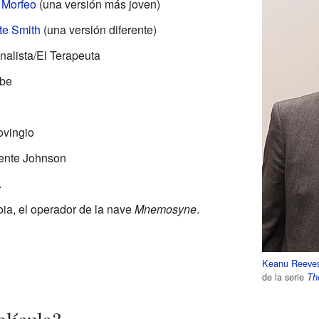
o
Morfeo
(una versión más joven)
te Smith
(una versión diferente)
alista/El Terapeuta
be
ovingio
ente Johnson
.
, el operador de la nave
Mnemosyne
.
Keanu Reeve
de la serie
Th