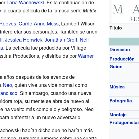
por
Lana Wachowski
. Es la continuación de
 la cuarta película de la famosa serie
Matrix
.
Reeves
,
Carrie-Anne Moss
, Lambert Wilson
Título
interpretar sus personajes. También se unen
I
,
Jessica Henwick
,
Jonathan Groff
,
Neil
ra
. La película fue producida por Village
Dirección
ina Productions, y distribuida por
Warner
Producción
Guion
nta años después de los eventos de
 a
Neo
, quien vive una vida normal como
Música
rancisco
. Sin embargo, cuando una nueva
píldora roja, su mente se abre de nuevo al
Fotografía
e ha vuelto más complejo y peligroso. Neo
Montaje
para enfrentar a un nuevo adversario.
Protagonista
Wachowski habían dicho que no harían más
l tiempo, surgieron rumores sobre una cuarta