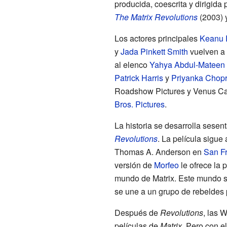
producida, coescrita y dirigida 
The Matrix Revolutions
(2003) y
Los actores principales
Keanu 
y
Jada Pinkett Smith
vuelven a 
al elenco
Yahya Abdul-Mateen I
Patrick Harris
y
Priyanka Chop
Roadshow Pictures y Venus Cast
Bros. Pictures
.
La historia se desarrolla sese
Revolutions
. La película sigue
Thomas A. Anderson en
San F
versión de
Morfeo
le ofrece la 
mundo de Matrix. Este mundo s
se une a un grupo de rebeldes 
Después de
Revolutions
, las 
películas de
Matrix
. Pero con e