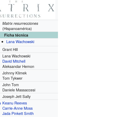
Matrix resurrecciones
(Hispanoamérica)
Ficha técnica
Lana Wachowski
Grant Hill
Lana Wachowski
David Mitchell
Aleksandar Hemon
Johnny Klimek
Tom Tykwer
John Tom
Daniele Massaccesi
Joseph Jett Sally
Keanu Reeves
s
Carrie-Anne Moss
Jada Pinkett Smith