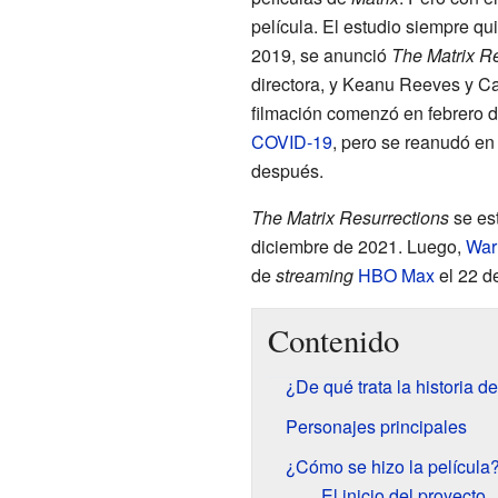
película. El estudio siempre qui
2019, se anunció
The Matrix R
directora, y Keanu Reeves y C
filmación comenzó en febrero d
COVID-19
, pero se reanudó en
después.
The Matrix Resurrections
se es
diciembre de 2021. Luego,
War
de
streaming
HBO Max
el 22 d
Contenido
¿De qué trata la historia d
Personajes principales
¿Cómo se hizo la película
El inicio del proyecto