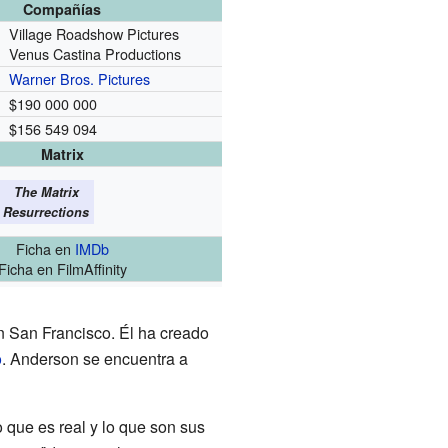
Compañías
Village Roadshow Pictures
Venus Castina Productions
Warner Bros. Pictures
$190 000 000
$156 549 094
Matrix
The Matrix
Resurrections
Ficha
en
IMDb
Ficha
en FilmAffinity
 San Francisco. Él ha creado
o
. Anderson se encuentra a
o que es real y lo que son sus