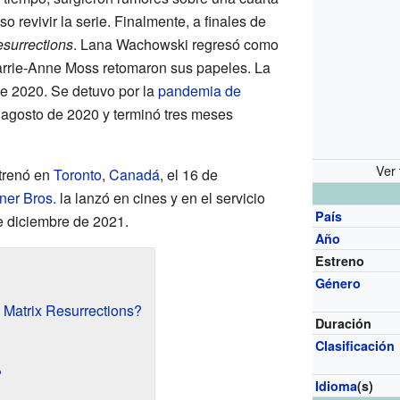
so revivir la serie. Finalmente, a finales de
esurrections
. Lana Wachowski regresó como
arrie-Anne Moss retomaron sus papeles. La
e 2020. Se detuvo por la
pandemia de
 agosto de 2020 y terminó tres meses
Ver 
trenó en
Toronto
,
Canadá
, el 16 de
ner Bros.
la lanzó en cines y en el servicio
País
e diciembre de 2021.
Año
Estreno
Género
e Matrix Resurrections?
Duración
Clasificación
?
Idioma
(s)