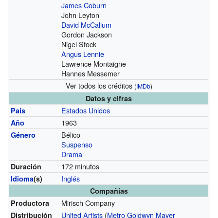
James Coburn
John Leyton
David McCallum
Gordon Jackson
Nigel Stock
Angus Lennie
Lawrence Montaigne
Hannes Messemer
Ver todos los créditos
(
IMDb
)
Datos y cifras
Estados Unidos
País
1963
Año
Bélico
Género
Suspenso
Drama
172 minutos
Duración
Inglés
Idioma
(s)
Compañías
Mirisch Company
Productora
United Artists
(
Metro Goldwyn Mayer
Distribución