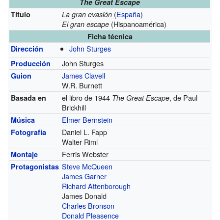
The Great Escape
(
España
)
Título
La gran evasión
(Hispanoamérica)
El gran escape
Ficha técnica
John Sturges
Dirección
John Sturges
Producción
James Clavell
Guion
W.R. Burnett
el libro de 1944
, de Paul
Basada en
The Great Escape
Brickhill
Elmer Bernstein
Música
Daniel L. Fapp
Fotografía
Walter Riml
Ferris Webster
Montaje
Steve McQueen
Protagonistas
James Garner
Richard Attenborough
James Donald
Charles Bronson
Donald Pleasence