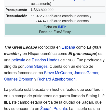
actualmente)
US$3.800.000
Presupuesto
11 972 799 dólares estadounidenses y
Recaudación
11 744 471 dólares estadounidenses
Ficha
en
IMDb
Ficha
en FilmAffinity
The Great Escape
(conocida en
España
como
La gran
evasión
y en Hispanoamérica como
El gran escape
) es
una
película
de
Estados Unidos
de 1963. Fue producida y
dirigida por
John Sturges
. Cuenta con un elenco de
actores famosos como
Steve McQueen
,
James Garner
,
Charles Bronson
y
Richard Attenborough
.
La película está basada en hechos reales que ocurrieron
en un campo de prisioneros de guerra llamado Stalag Luft
III. Este campo estaba cerca de la ciudad de Sagan, que
hoy se encuentra en
Żagań
,
Polonia
. La historia es una