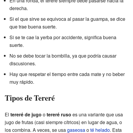
En una ronda, el tereré siempre debe pasarse hacia la
derecha.
Si el que sirve se equivoca al pasar la guampa, se dice
que trae buena suerte.
Si se te cae la yerba por accidente, significa buena
suerte.
No se debe tocar la bombilla, ya que podría causar
discusiones.
Hay que respetar el tiempo entre cada mate y no beber
muy rápido.
Tipos de Tereré
El
tereré de jugo
o
tereré ruso
es una variante que usa
jugo de frutas (casi siempre cítricos) en lugar de agua, o
los combina. A veces, se usa
gaseosa
o
té helado
. Esta