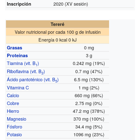
2020 (XV sesión)
Inscripción
Tereré
Valor nutricional por cada 100 g de infusión
Energía 0 kcal 0 kJ
0 mg
Grasas
3 g
Proteínas
Tiamina (vit. B
)
0.242 mg (19%)
1
Riboflavina (vit. B
)
0.7 mg (47%)
2
Ácido pantoténico (vit. B
)
6.5 mg (130%)
5
Vitamina C
1 mg (2%)
Calcio
660 mg (66%)
Cobre
2.75 mg (0%)
Hierro
47.2 mg (378%)
Magnesio
370 mg (100%)
Fósforo
34.4 mg (5%)
Potasio
1096 mg (23%)