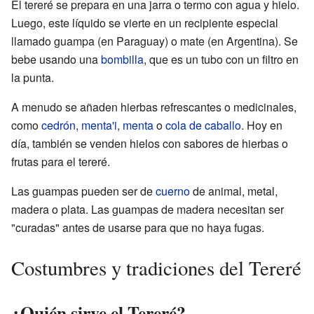
El tereré se prepara en una jarra o termo con agua y hielo.
Luego, este líquido se vierte en un recipiente especial
llamado guampa (en Paraguay) o mate (en Argentina). Se
bebe usando una
bombilla
, que es un tubo con un filtro en
la punta.
A menudo se añaden hierbas refrescantes o medicinales,
como
cedrón
,
menta'i
,
menta
o
cola de caballo
. Hoy en
día, también se venden hielos con sabores de hierbas o
frutas para el tereré.
Las guampas pueden ser de
cuerno
de animal, metal,
madera o plata. Las guampas de madera necesitan ser
"curadas" antes de usarse para que no haya fugas.
Costumbres y tradiciones del Tereré
¿Quién sirve el Tereré?