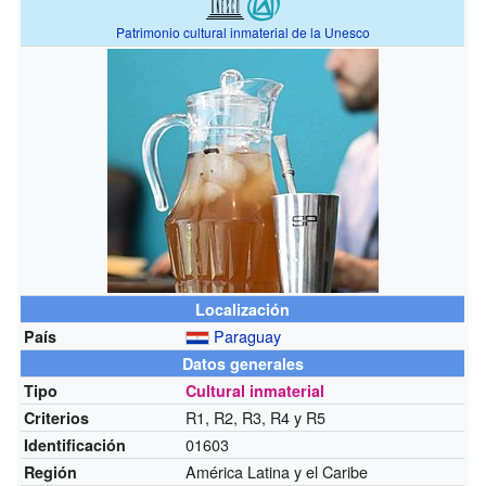
Patrimonio cultural inmaterial de la Unesco
Localización
Paraguay
País
Datos generales
Tipo
Cultural inmaterial
R1, R2, R3, R4 y R5
Criterios
01603
Identificación
América Latina y el Caribe
Región