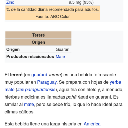
Zinc
9.5 mg (95%)
% de la cantidad diaria recomendada para adultos.
Fuente: ABC Color
Tereré
Origen
Guaraní
Origen
Mate
Productos relacionados
El
tereré
(en
guaraní
:
terere
) es una bebida refrescante
muy popular en
Paraguay
. Se prepara con hojas de
yerba
mate
(
Ilex paraguariensis
), agua fría con hielo y, a menudo,
hierbas medicinales llamadas
pohã ñaná
en guaraní. Es
similar al
mate
, pero se bebe frío, lo que lo hace ideal para
climas cálidos.
Esta bebida tiene una larga historia en
América