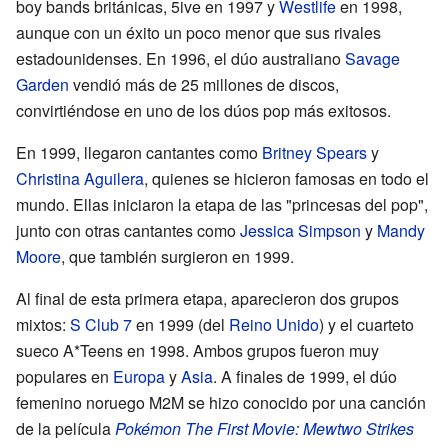
boy bands británicas, 5ive en 1997 y
Westlife
en 1998,
aunque con un éxito un poco menor que sus rivales
estadounidenses. En 1996, el dúo australiano
Savage
Garden
vendió más de 25 millones de discos,
convirtiéndose en uno de los dúos pop más exitosos.
En 1999, llegaron cantantes como
Britney Spears
y
Christina Aguilera
, quienes se hicieron famosas en todo el
mundo. Ellas iniciaron la etapa de las "princesas del pop",
junto con otras cantantes como
Jessica Simpson
y
Mandy
Moore
, que también surgieron en 1999.
Al final de esta primera etapa, aparecieron dos grupos
mixtos:
S Club 7
en 1999 (del
Reino Unido
) y el cuarteto
sueco A*Teens en 1998. Ambos grupos fueron muy
populares en
Europa
y
Asia
. A finales de 1999, el dúo
femenino noruego M2M se hizo conocido por una canción
de la película
Pokémon The First Movie: Mewtwo Strikes