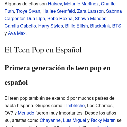
Algunos de ellos son
Halsey
,
Melanie Martinez
,
Charlie
Puth
,
Troye Sivan
,
Hailee Steinfeld
,
Zara Larsson
,
Sabrina
Carpenter
,
Dua Lipa
,
Bebe Rexha
,
Shawn Mendes
,
Camila Cabello
,
Harry Styles
,
Billie Eilish
,
Blackpink
,
BTS
y
Ava Max
.
El Teen Pop en Español
Primera generación de teen pop en
español
El teen pop también se extendió por muchos países de
habla hispana. Grupos como
Timbiriche
, Los Chamos,
OV7 y
Menudo
fueron muy importantes. Desde los años
80, artistas como
Chayanne
,
Luis Miguel
y
Ricky Martin
se