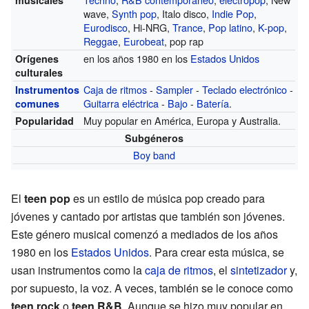
wave,
Synth pop
, Italo disco,
Indie Pop
,
Eurodisco
, Hi-NRG,
Trance
,
Pop latino
,
K-pop
,
Reggae
,
Eurobeat
, pop rap
en los años 1980 en los
Estados Unidos
Orígenes
culturales
Caja de ritmos
-
Sampler
-
Teclado electrónico
-
Instrumentos
Guitarra eléctrica
-
Bajo
-
Batería
.
comunes
Muy popular en América, Europa y Australia.
Popularidad
Subgéneros
Boy band
El
teen pop
es un estilo de música pop creado para
jóvenes y cantado por artistas que también son jóvenes.
Este género musical comenzó a mediados de los años
1980 en los
Estados Unidos
. Para crear esta música, se
usan instrumentos como la
caja de ritmos
, el
sintetizador
y,
por supuesto, la voz. A veces, también se le conoce como
teen rock
o
teen R&B
. Aunque se hizo muy popular en