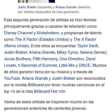
Justin Bieber
(izquierda) y
Ariana Grande
(derecha)
son artistas destacados de esta generación.
Esta segunda generación de artistas se hizo famosa
principalmente gracias a canales de televisión como
Disney Channel
y
Nickelodeon
, y programas de talento
como
The X Factor (Estados Unidos)
y
The X Factor
(Reino Unido)
. Entre ellos se encuentran
Taylor Swift
,
Justin Bieber
,
Ariana Grande
,
Miley Cyrus
,
Selena Gomez
,
Jonas Brothers
,
Fifth Harmony
,
One Direction
,
Demi
Lovato
,
5 Seconds of Summer
,
Little Mix
y
DNCE
. Muchos
de ellos ganaron fama por su música y a través de
YouTube
.
Ariana Grande
y
Justin Bieber
son reconocidos
por la revista
Billboard
por tener muchas canciones en el
top 10 de la lista
Billboard Hot 100
.
Varios de estos artistas se inspiraron mucho en las
generaciones anteriores de cantantes jóvenes.