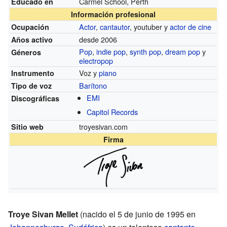
Carmel School, Perth
Educado en
Información profesional
Actor
,
cantautor
, youtuber y
actor de cine
Ocupación
desde 2006
Años activo
Pop
,
indie pop
,
synth pop
,
dream pop
y
Géneros
electropop
Voz y
piano
Instrumento
Barítono
Tipo de voz
EMI
Discográficas
Capitol Records
troyesivan.com
Sitio web
Firma
Troye Sivan Mellet
(nacido el 5 de junio de 1995 en