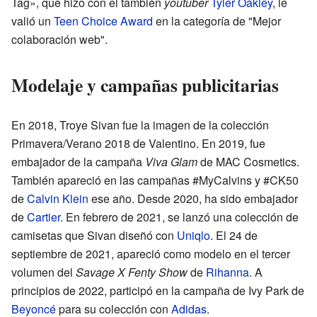
Tag», que hizo con el también
youtuber
Tyler Oakley
, le
valió un
Teen Choice Award
en la categoría de "Mejor
colaboración web".
Modelaje y campañas publicitarias
En 2018, Troye Sivan fue la imagen de la colección
Primavera/Verano 2018 de Valentino. En 2019, fue
embajador de la campaña
Viva Glam
de MAC Cosmetics.
También apareció en las campañas #MyCalvins y #CK50
de
Calvin Klein
ese año. Desde 2020, ha sido embajador
de
Cartier
. En febrero de 2021, se lanzó una colección de
camisetas que Sivan diseñó con
Uniqlo
. El 24 de
septiembre de 2021, apareció como modelo en el tercer
volumen del
Savage X Fenty Show
de
Rihanna
. A
principios de 2022, participó en la campaña de Ivy Park de
Beyoncé
para su colección con
Adidas
.