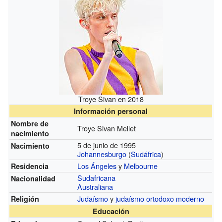
Troye Sivan en 2018
Información personal
Nombre de
Troye Sivan Mellet
nacimiento
5 de junio de 1995
Nacimiento
Johannesburgo
(
Sudáfrica
)
Los Ángeles
y
Melbourne
Residencia
Sudafricana
Nacionalidad
Australiana
Judaísmo
y
judaísmo ortodoxo moderno
Religión
Educación