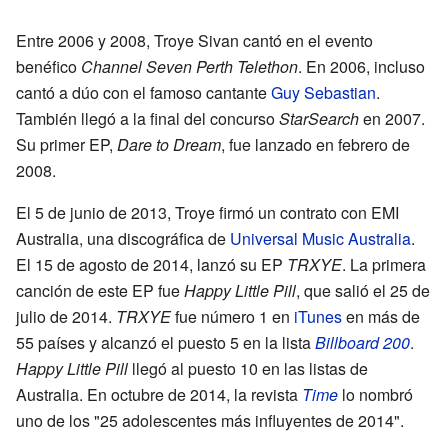
Entre 2006 y 2008, Troye Sivan cantó en el evento
benéfico
Channel Seven Perth Telethon
. En 2006, incluso
cantó a dúo con el famoso cantante
Guy Sebastian
.
También llegó a la final del concurso
StarSearch
en 2007.
Su primer EP,
Dare to Dream
, fue lanzado en febrero de
2008.
El 5 de junio de 2013, Troye firmó un contrato con EMI
Australia, una discográfica de
Universal Music Australia
.
El 15 de agosto de 2014, lanzó su EP
TRXYE
. La primera
canción de este EP fue
Happy Little Pill
, que salió el 25 de
julio de 2014.
TRXYE
fue número 1 en
iTunes
en más de
55 países y alcanzó el puesto 5 en la lista
Billboard 200
.
Happy Little Pill
llegó al puesto 10 en las listas de
Australia. En octubre de 2014, la revista
Time
lo nombró
uno de los "25 adolescentes más influyentes de 2014".