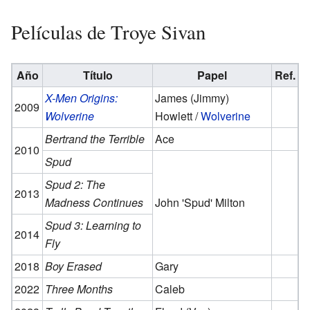
Películas de Troye Sivan
Año
Título
Papel
Ref.
X-Men Origins:
James (Jimmy)
2009
Wolverine
Howlett /
Wolverine
Bertrand the Terrible
Ace
2010
Spud
Spud 2: The
2013
Madness Continues
John 'Spud' Milton
Spud 3: Learning to
2014
Fly
2018
Boy Erased
Gary
2022
Three Months
Caleb