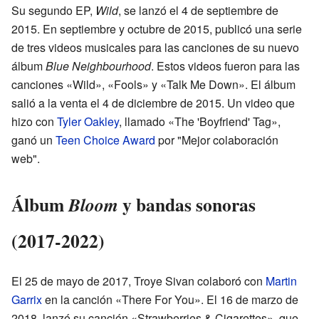
Su segundo EP,
Wild
, se lanzó el 4 de septiembre de
2015. En septiembre y octubre de 2015, publicó una serie
de tres videos musicales para las canciones de su nuevo
álbum
Blue Neighbourhood
. Estos videos fueron para las
canciones «Wild», «Fools» y «Talk Me Down». El álbum
salió a la venta el 4 de diciembre de 2015. Un video que
hizo con
Tyler Oakley
, llamado «The 'Boyfriend' Tag»,
ganó un
Teen Choice Award
por "Mejor colaboración
web".
Álbum
y bandas sonoras
Bloom
(2017-2022)
El 25 de mayo de 2017, Troye Sivan colaboró con
Martin
Garrix
en la canción «There For You». El 16 de marzo de
2018, lanzó su canción «Strawberries & Cigarettes», que