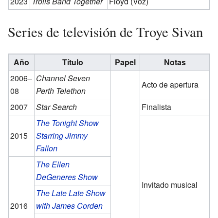
2023
Trolls Band Together
Floyd (Voz)
Series de televisión de Troye Sivan
Año
Título
Papel
Notas
2006–
Channel Seven
Acto de apertura
08
Perth Telethon
2007
Star Search
Finalista
The Tonight Show
2015
Starring Jimmy
Fallon
The Ellen
DeGeneres Show
Invitado musical
The Late Late Show
2016
with James Corden