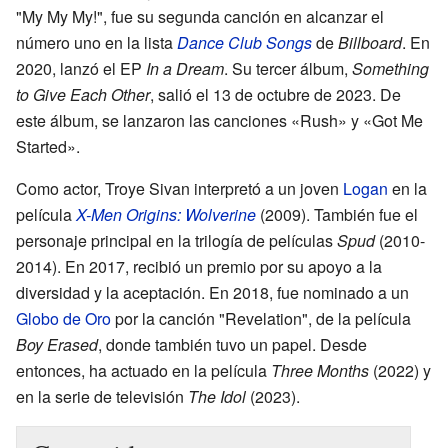
"My My My!", fue su segunda canción en alcanzar el
número uno en la lista
Dance Club Songs
de
Billboard
. En
2020, lanzó el EP
In a Dream
. Su tercer álbum,
Something
to Give Each Other
, salió el 13 de octubre de 2023. De
este álbum, se lanzaron las canciones «Rush» y «Got Me
Started».
Como actor, Troye Sivan interpretó a un joven
Logan
en la
película
X-Men Origins: Wolverine
(2009). También fue el
personaje principal en la trilogía de películas
Spud
(2010-
2014). En 2017, recibió un premio por su apoyo a la
diversidad y la aceptación. En 2018, fue nominado a un
Globo de Oro
por la canción "Revelation", de la película
Boy Erased
, donde también tuvo un papel. Desde
entonces, ha actuado en la película
Three Months
(2022) y
en la serie de televisión
The Idol
(2023).