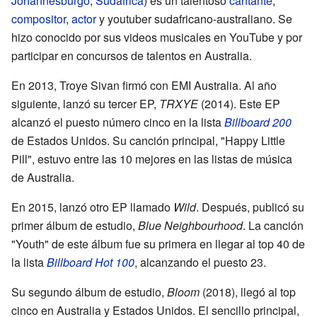
Johannesburgo
,
Sudáfrica
) es un talentoso
cantante
,
compositor
,
actor
y youtuber sudafricano-australiano. Se
hizo conocido por sus videos musicales en YouTube y por
participar en concursos de talentos en Australia.
En 2013, Troye Sivan firmó con EMI Australia. Al año
siguiente, lanzó su tercer EP,
TRXYE
(2014). Este EP
alcanzó el puesto número cinco en la lista
Billboard 200
de Estados Unidos. Su canción principal, "Happy Little
Pill", estuvo entre las 10 mejores en las listas de música
de Australia.
En 2015, lanzó otro EP llamado
Wild
. Después, publicó su
primer álbum de estudio,
Blue Neighbourhood
. La canción
"Youth" de este álbum fue su primera en llegar al top 40 de
la lista
Billboard Hot 100
, alcanzando el puesto 23.
Su segundo álbum de estudio,
Bloom
(2018), llegó al top
cinco en Australia y Estados Unidos. El sencillo principal,