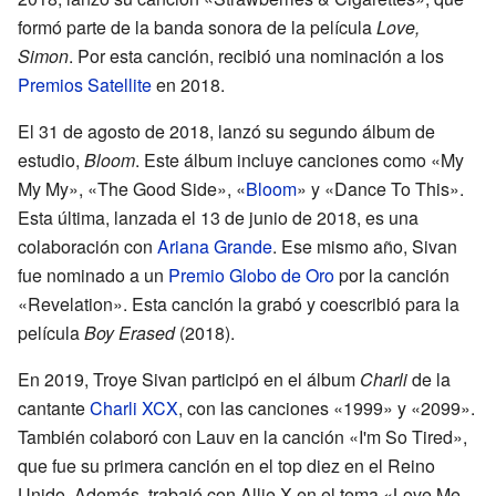
formó parte de la banda sonora de la película
Love,
Simon
. Por esta canción, recibió una nominación a los
Premios Satellite
en 2018.
El 31 de agosto de 2018, lanzó su segundo álbum de
estudio,
Bloom
. Este álbum incluye canciones como «My
My My», «The Good Side», «
Bloom
» y «Dance To This».
Esta última, lanzada el 13 de junio de 2018, es una
colaboración con
Ariana Grande
. Ese mismo año, Sivan
fue nominado a un
Premio Globo de Oro
por la canción
«Revelation». Esta canción la grabó y coescribió para la
película
Boy Erased
(2018).
En 2019, Troye Sivan participó en el álbum
Charli
de la
cantante
Charli XCX
, con las canciones «1999» y «2099».
También colaboró con Lauv en la canción «I'm So Tired»,
que fue su primera canción en el top diez en el Reino
Unido. Además, trabajó con Allie X en el tema «Love Me