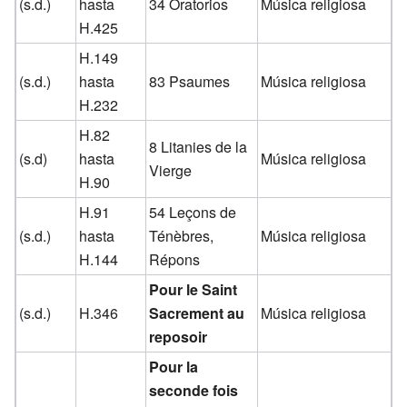
(s.d.)
hasta
34 Oratorios
Música religiosa
H.425
H.149
(s.d.)
hasta
83 Psaumes
Música religiosa
H.232
H.82
8 Litanies de la
(s.d)
hasta
Música religiosa
Vierge
H.90
H.91
54 Leçons de
(s.d.)
hasta
Ténèbres,
Música religiosa
H.144
Répons
Pour le Saint
(s.d.)
H.346
Sacrement au
Música religiosa
reposoir
Pour la
seconde fois