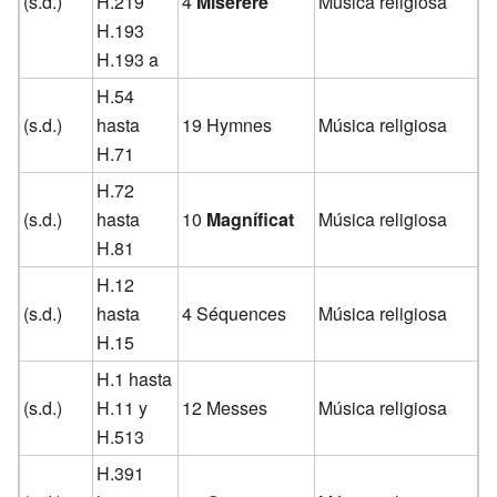
(s.d.)
H.219
4
Miserere
Música religiosa
H.193
H.193 a
H.54
(s.d.)
hasta
19 Hymnes
Música religiosa
H.71
H.72
(s.d.)
hasta
10
Magníficat
Música religiosa
H.81
H.12
(s.d.)
hasta
4 Séquences
Música religiosa
H.15
H.1 hasta
(s.d.)
H.11 y
12 Messes
Música religiosa
H.513
H.391