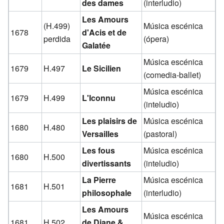
des dames
(interludio)
Les Amours
(H.499)
Música escénica
1678
d'Acis et de
perdida
(ópera)
Galatée
Música escénica
1679
H.497
Le Sicilien
(comedia-ballet)
Música escénica
1679
H.499
L'Iconnu
(inteludio)
Les plaisirs de
Música escénica
1680
H.480
Versailles
(pastoral)
Les fous
Música escénica
1680
H.500
divertissants
(inteludio)
La Pierre
Música escénica
1681
H.501
philosophale
(interludio)
Les Amours
Música escénica
1681
H.502
de Diane &