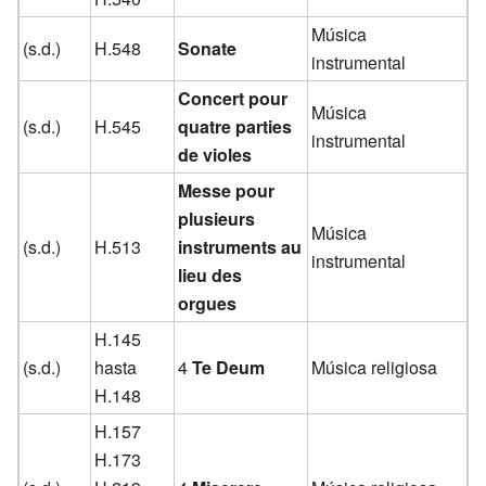
Música
(s.d.)
H.548
Sonate
instrumental
Concert pour
Música
(s.d.)
H.545
quatre parties
instrumental
de violes
Messe pour
plusieurs
Música
(s.d.)
H.513
instruments au
instrumental
lieu des
orgues
H.145
(s.d.)
hasta
4
Te Deum
Música religiosa
H.148
H.157
H.173