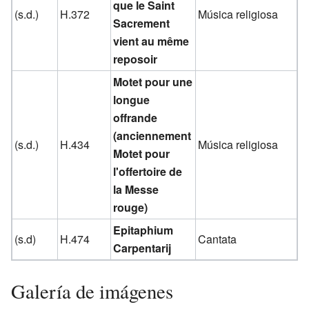
que le Saint
(s.d.)
H.372
Música religiosa
Sacrement
vient au même
reposoir
Motet pour une
longue
offrande
(anciennement
(s.d.)
H.434
Música religiosa
Motet pour
l'offertoire de
la Messe
rouge)
Epitaphium
(s.d)
H.474
Cantata
Carpentarij
Galería de imágenes