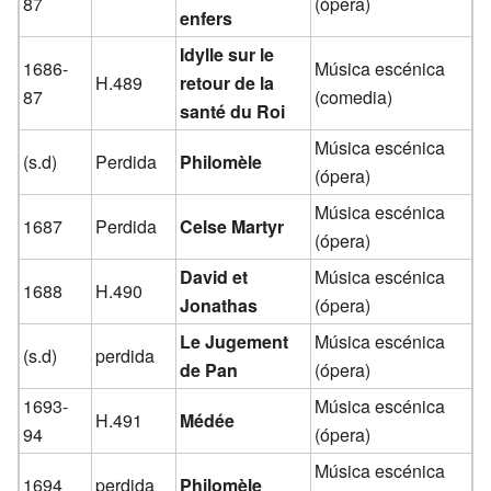
87
(ópera)
enfers
Idylle sur le
1686-
Música escénica
H.489
retour de la
87
(comedia)
santé du Roi
Música escénica
(s.d)
Perdida
Philomèle
(ópera)
Música escénica
1687
Perdida
Celse Martyr
(ópera)
David et
Música escénica
1688
H.490
Jonathas
(ópera)
Le Jugement
Música escénica
(s.d)
perdida
de Pan
(ópera)
1693-
Música escénica
H.491
Médée
94
(ópera)
Música escénica
1694
perdida
Philomèle