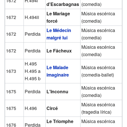
1672
H.494i
d'Escarbagnas
(comedia)
Le Mariage
Música escénica
1672
H.494ii
forcé
(comedia)
Le Médecin
Música escénica
1672
Perdida
malgré lui
(comedia)
Música escénica
1672
Perdida
Le Fâcheux
(comedia)
H.495
Le Malade
Música escénica
1673
H.495 a
imaginaire
(comedia-ballet)
H.495 b
Música escénica
1675
Perdida
L'Inconnu
(comedia)
Música escénica
1675
H.496
Circé
(tragedia lírica)
Le Triomphe
Música escénica
1676
Perdida