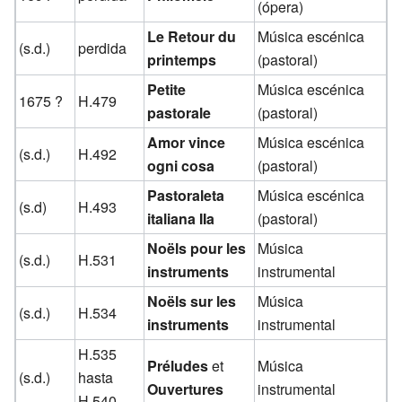
(ópera)
Le Retour du
Música escénica
(s.d.)
perdida
printemps
(pastoral)
Petite
Música escénica
1675 ?
H.479
pastorale
(pastoral)
Amor vince
Música escénica
(s.d.)
H.492
ogni cosa
(pastoral)
Pastoraleta
Música escénica
(s.d)
H.493
italiana IIa
(pastoral)
Noëls pour les
Música
(s.d.)
H.531
instruments
instrumental
Noëls sur les
Música
(s.d.)
H.534
instruments
instrumental
H.535
Préludes
et
Música
(s.d.)
hasta
Ouvertures
instrumental
H.540