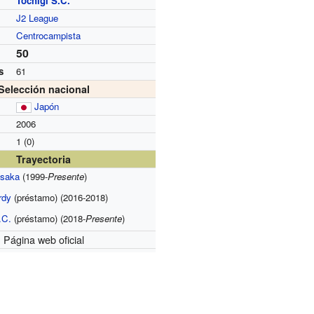
Tochigi S.C.
J2 League
Centrocampista
50
s
61
Selección nacional
Japón
2006
1 (0)
Trayectoria
saka
(1999-
Presente
)
rdy
(préstamo)
(2016-2018)
.C.
(préstamo)
(2018-
Presente
)
Página web oficial