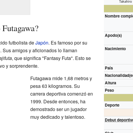
Takahiro
Nombre compl
o Futagawa?
Apodo(s)
do futbolista de
Japón
. Es famoso por su
Nacimiento
. Sus amigos y aficionados lo llaman
jifuta
, que significa "Fantasy Futa". Esto se
ivo y sorprendente.
País
Nacionalidad(e
Futagawa mide 1,68 metros y
Altura
pesa 63 kilogramos. Su
Peso
carrera deportiva comenzó en
1999. Desde entonces, ha
Deporte
demostrado ser un jugador
muy dedicado y talentoso.
Debut deportiv