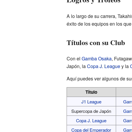
A lo largo de su carrera, Takah
éxito de los equipos en los que
Títulos con su Club
Con el
Gamba Osaka
, Futagaw
Japón, la
Copa J. League
y la
Aquí puedes ver algunos de sus
Título
J1 League
Gam
Supercopa de Japón
Gam
Copa J. League
Gam
Copa del Emperador
Gam