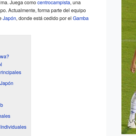
hima. Juega como
centrocampista
, una
po. Actualmente, forma parte del equipo
e
Japón
, donde está cedido por el
Gamba
awa?
l
rincipales
 Japón
ub
nales
Individuales