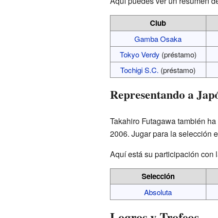
Aquí puedes ver un resumen de
Club
Gamba Osaka
Tokyo Verdy
(préstamo)
Tochigi S.C.
(préstamo)
Representando a Jap
Takahiro Futagawa también ha t
2006. Jugar para la selección e
Aquí está su participación con 
Selección
Absoluta
Logros y Trofeos