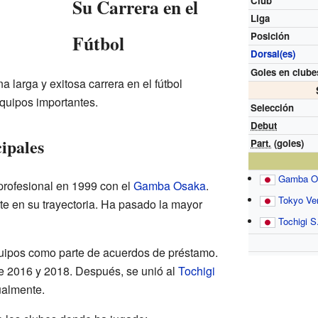
Su Carrera en el
Club
Liga
Posición
Fútbol
Dorsal(es)
Goles en clube
 larga y exitosa carrera en el fútbol
quipos importantes.
Selección
Debut
cipales
Part.
(goles)
Gamba O
rofesional en 1999 con el
Gamba Osaka
.
Tokyo Ve
te en su trayectoria. Ha pasado la mayor
Tochigi S
uipos como parte de acuerdos de préstamo.
e 2016 y 2018. Después, se unió al
Tochigi
ualmente.