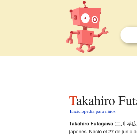
Takahiro Fu
Enciclopedia para niños
Takahiro Futagawa
(二川 孝広, Fu
japonés. Nació el 27 de junio 