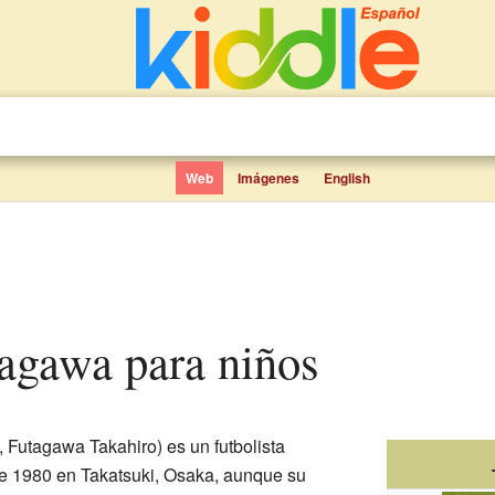
Web
Imágenes
English
tagawa para niños
tagawa Takahiro) es un futbolista
de 1980 en Takatsuki, Osaka, aunque su