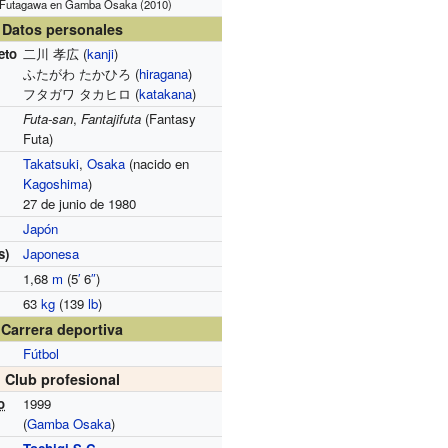
 Futagawa en Gamba Osaka (2010)
Datos personales
eto
二川 孝広 (
kanji
)
ふたがわ たかひろ (
hiragana
)
フタガワ タカヒロ (
katakana
)
Futa-san
,
Fantajifuta
(Fantasy
Futa)
Takatsuki
,
Osaka
(nacido en
Kagoshima
)
27 de junio de 1980
Japón
s)
Japonesa
1,68
m
(5
′
6
″
)
63
kg
(139
lb
)
Carrera deportiva
Fútbol
Club profesional
o
1999
(
Gamba Osaka
)