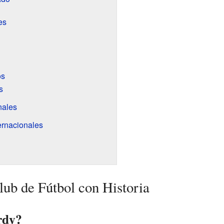
es
os
s
nales
ernacionales
ub de Fútbol con Historia
rdy?