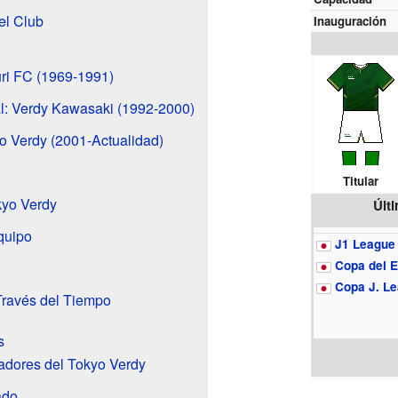
el Club
Inauguración
uri FC (1969-1991)
al: Verdy Kawasaki (1992-2000)
o Verdy (2001-Actualidad)
Titular
kyo Verdy
Últ
quipo
J1 League
Copa del 
Copa J. L
Través del Tiempo
s
adores del Tokyo Verdy
ado