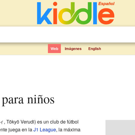
Web
Imágenes
English
 para niños
kyō Verudi) es un club de fútbol
ente juega en la
J1 League
, la máxima