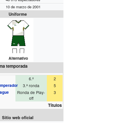
10 de marzo de 2001
Uniforme
Alternativo
ima temporada
6.º
2
Emperador
3.ª ronda
5
eague
Ronda de Play-
3
off
Títulos
Sitio web oficial