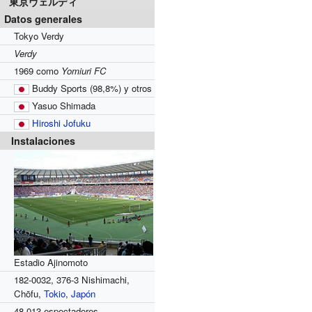
東京ヴェルディ
Datos generales
Tokyo Verdy
Verdy
1969 como
Yomiuri FC
Buddy Sports
(98,8%)
y otros
Yasuo Shimada
Hiroshi Jofuku
Instalaciones
Estadio Ajinomoto
182-0032, 376-3 Nishimachi,
Chōfu,
Tokio
,
Japón
48 013 espectadores