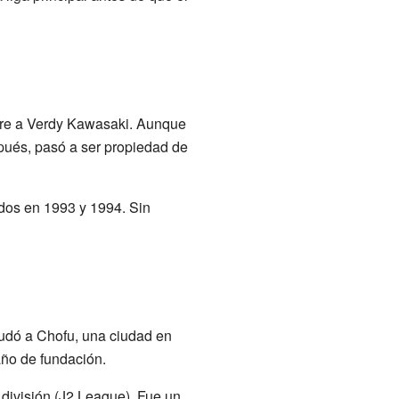
mbre a Verdy Kawasaki. Aunque
pués, pasó a ser propiedad de
idos en 1993 y 1994. Sin
udó a Chofu, una ciudad en
ño de fundación.
división (J2 League). Fue un