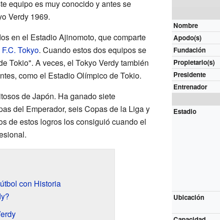
Este equipo es muy conocido y antes se
yo Verdy 1969.
Nombre
dos en el Estadio Ajinomoto, que comparte
Apodo(s)
l
F.C. Tokyo
. Cuando estos dos equipos se
Fundación
i de Tokio". A veces, el Tokyo Verdy también
Propietario(s)
antes, como el Estadio Olímpico de Tokio.
Presidente
Entrenador
itosos de Japón. Ha ganado siete
pas del Emperador, seis Copas de la Liga y
Estadio
 de estos logros los consiguió cuando el
esional.
tbol con Historia
dy?
Ubicación
Verdy
Capacidad