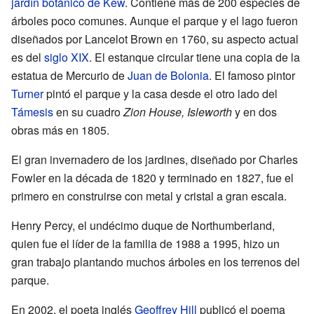
jardín botánico de Kew
. Contiene más de 200 especies de
árboles poco comunes. Aunque el parque y el lago fueron
diseñados por Lancelot Brown en 1760, su aspecto actual
es del
siglo XIX
. El estanque circular tiene una copia de la
estatua de Mercurio de
Juan de Bolonia
. El famoso pintor
Turner
pintó el parque y la casa desde el otro lado del
Támesis
en su cuadro
Zion House, Isleworth
y en dos
obras más en 1805.
El gran invernadero de los jardines, diseñado por Charles
Fowler en la década de 1820 y terminado en 1827, fue el
primero en construirse con metal y cristal a gran escala.
Henry Percy, el undécimo duque de Northumberland,
quien fue el líder de la familia de 1988 a 1995, hizo un
gran trabajo plantando muchos árboles en los terrenos del
parque.
En 2002, el poeta inglés
Geoffrey Hill
publicó el poema