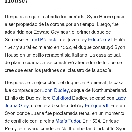
Después de que la abadía fue cerrada, Syon House pasó
a ser propiedad de la corona por un tiempo. Luego, fue
adquirida por Edward Seymour, el primer duque de
Somerset y
Lord Protector
del joven rey
Eduardo VI
. Entre
1547 y su fallecimiento en 1552, el duque construyó Syon
House en un estilo renacentista italiano. La casa actual,
de planta cuadrada, se construyó alrededor de lo que se
cree que eran los jardines del claustro de la abadía.
Después de la ejecución del duque de Somerset, la casa
fue comprada por
John Dudley
, duque de Northumberland.
El hijo de Dudley, lord
Guildford
Dudley, se casó con
Lady
Juana Grey
, quien era bisnieta del rey
Enrique VII
. Fue en
Syon donde Juana fue proclamada reina, en un momento
de conflicto con la reina
María Tudor
. En 1594, Enrique
Percy, el noveno conde de Northumberland, adquirió Syon