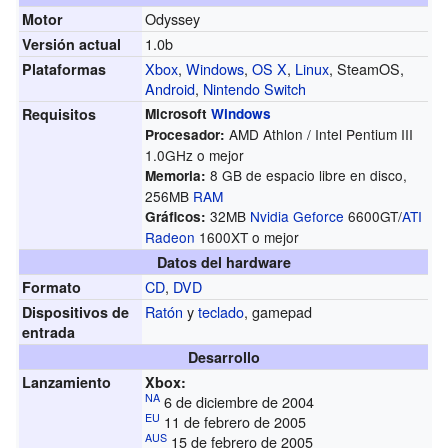
Odyssey
Motor
1.0b
Versión actual
Xbox
,
Windows
,
OS X
,
Linux
, SteamOS,
Plataformas
Android
,
Nintendo Switch
Requisitos
Microsoft
Windows
AMD Athlon / Intel Pentium III
Procesador:
1.0GHz o mejor
8 GB de espacio libre en disco,
Memoria:
256MB
RAM
32MB
Nvidia
Geforce
6600GT/
ATI
Gráficos:
Radeon
1600XT o mejor
Datos del hardware
CD
,
DVD
Formato
Ratón
y
teclado
, gamepad
Dispositivos de
entrada
Desarrollo
Lanzamiento
Xbox:
NA
6 de diciembre de 2004
EU
11 de febrero de 2005
AUS
15 de febrero de 2005