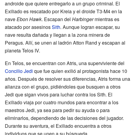
androide que quiere entregarlo a un grupo criminal. El
Exiliado es rescatado por Kreia y el droide T3-M4 en la
nave
Ebon Hawk
. Escapan del
Harbinger
mientras es
atacado por asesinos
Sith
. Aunque logran escapar, su
nave resulta dañada y llegan a la zona minera de
Peragus. Allí, se unen al ladrón Atton Rand y escapan al
planeta Telos IV.
En Telos, se encuentran con Atris, una superviviente del
Concilio Jedi
que fue quien exilió al protagonista hace 10
años. Después de resolver sus diferencias, Atris forma una
alianza con el grupo, pidiéndoles que busquen a otros
Jedi que sigan vivos para luchar contra los Sith. El
Exiliado viaja por cuatro mundos para encontrar a los
maestros Jedi, ya sea para pedir su ayuda o para
eliminarlos, dependiendo de las decisiones del jugador.
Durante su aventura, el Exiliado encuentra a otros
individuos que se unen a su búsqueda.