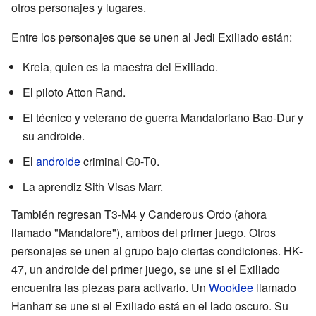
otros personajes y lugares.
Entre los personajes que se unen al Jedi Exiliado están:
Kreia, quien es la maestra del Exiliado.
El piloto Atton Rand.
El técnico y veterano de guerra Mandaloriano Bao-Dur y
su androide.
El
androide
criminal G0-T0.
La aprendiz Sith Visas Marr.
También regresan T3-M4 y Canderous Ordo (ahora
llamado "Mandalore"), ambos del primer juego. Otros
personajes se unen al grupo bajo ciertas condiciones. HK-
47, un androide del primer juego, se une si el Exiliado
encuentra las piezas para activarlo. Un
Wookiee
llamado
Hanharr se une si el Exiliado está en el lado oscuro. Su