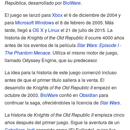
República
, desarrollado por
BioWare
.
El juego se lanzó para
Xbox
el 6 de diciembre de 2004 y
para
Microsoft Windows
el 8 de febrero de 2005. Más
tarde, llegó a
OS X
y
Linux
el 21 de julio de 2015. La
historia de
Knights of the Old Republic II
ocurre 4000 años
antes de los eventos de la película
Star Wars: Episode I -
The Phantom Menace
. Utiliza el mismo motor de juego,
llamado Odyssey Engine, que su predecesor.
La idea para la historia de este juego comenzó incluso
antes de que el primer título saliera a la venta. El
desarrollo de
Knights of the Old Republic II
empezó en
octubre de 2003.
BioWare
confió en
Obsidian
para
continuar la saga, ofreciéndoles la licencia de
Star Wars
.
La historia de
Knights of the Old Republic II
empieza cinco
años después del primer juego. Sigue la aventura de un
Caballero Jedi
conocido como "El Exiliado", quien fue