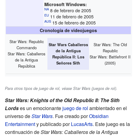
Microsoft Windows:
NA
8 de febrero de 2005
EU
11 de febrero de 2005
AUS
15 de febrero de 2005
Cronología de videojuegos
Star Wars: Republic
Star Wars: The Old
Star Wars Caballeros
Commando
Republic
de la Antigua
Star Wars: Caballeros
Star Wars: Battlefront II
República II: Los
de la Antigua
(2005)
Señores Sith
República
Para otros tipos de juego de rol, véase Star Wars (juegos de rol).
Star Wars: Knights of the Old Republic II: The Sith
Lords
es un emocionante
juego de rol
ambientado en el
universo de
Star Wars
. Fue creado por
Obsidian
Entertainment
y publicado por
LucasArts
. Este juego es la
continuación de
Star Wars: Caballeros de la Antigua