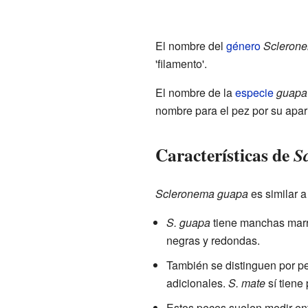
El nombre del
género
Scleron
'filamento'.
El nombre de la
especie
guapa
nombre para el pez por su apar
Características de
S
Scleronema guapa
es similar a
S. guapa
tiene manchas marro
negras y redondas.
También se distinguen por p
adicionales.
S. mate
sí tiene
Estos peces suelen medir ent