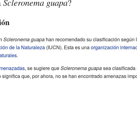
Scleronema guapa
a
?
ión
on
Scleronema guapa
han recomendado su clasificación según l
ción de la Naturaleza
(IUCN). Esta es una
organización interna
aturales
.
 Amenazadas
, se sugiere que
Scleronema guapa
sea clasificada
to significa que, por ahora, no se han encontrado amenazas imp