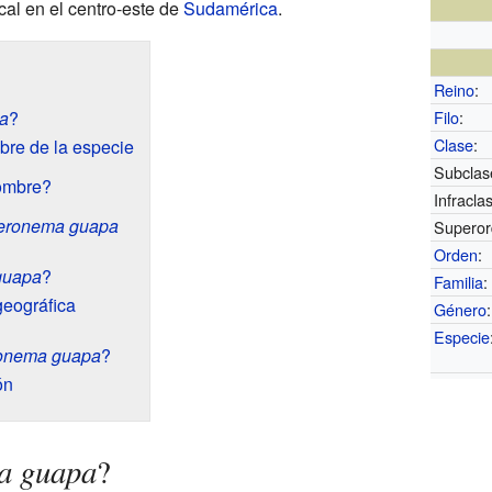
cal en el centro-este de
Sudamérica
.
Reino
:
a
?
Filo
:
Clase
:
bre de la especie
Subclas
ombre?
Infracla
eronema guapa
Superor
Orden
:
guapa
?
Familia
:
geográfica
Género
:
Especie
onema guapa
?
ón
a guapa
?