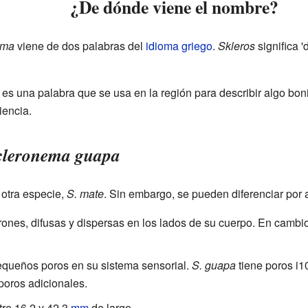
¿De dónde viene el nombre?
ema
viene de dos palabras del
idioma griego
.
Skleros
significa '
es una palabra que se usa en la región para describir algo boni
iencia.
cleronema guapa
 otra especie,
S. mate
. Sin embargo, se pueden diferenciar por a
nes, difusas y dispersas en los lados de su cuerpo. En cambi
equeños poros en su sistema sensorial.
S. guapa
tiene poros i10
 poros adicionales.
re 16,2 y 42,3
mm
de largo.