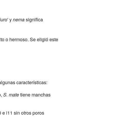
duro' y
nema
significa
to o hermoso. Se eligió este
lgunas características:
o,
S. mate
tiene manchas
 e i11 sin otros poros