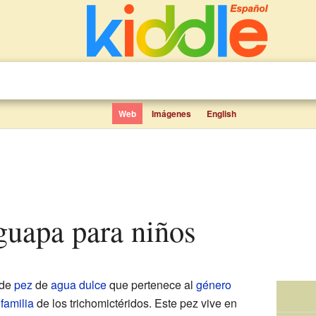
Web
Imágenes
English
guapa para niños
 de
pez
de
agua dulce
que pertenece al
género
a
familia
de los trichomictéridos. Este pez vive en