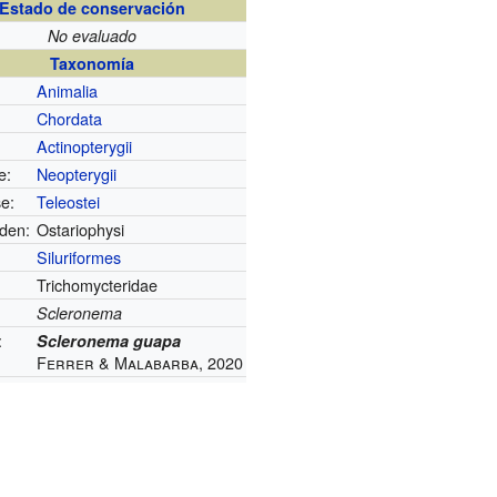
Estado de conservación
No evaluado
Taxonomía
Animalia
Chordata
Actinopterygii
e:
Neopterygii
se:
Teleostei
den:
Ostariophysi
Siluriformes
Trichomycteridae
Scleronema
:
Scleronema guapa
Ferrer & Malabarba, 2020