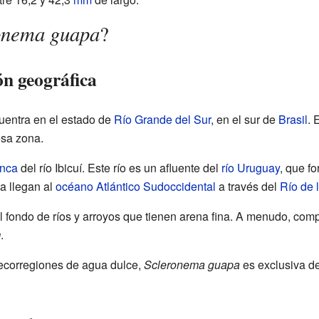
onema guapa
?
ón geográfica
uentra en el estado de
Río Grande del Sur
, en el sur de
Brasil
. 
esa zona.
nca
del río Ibicuí. Este río es un afluente del
río Uruguay
, que f
a llegan al
océano Atlántico Sudoccidental
a través del
Río de 
el fondo de ríos y arroyos que tienen arena fina. A menudo, com
m
.
 ecorregiones de agua dulce,
Scleronema guapa
es exclusiva d