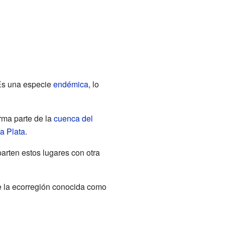
Es una especie
endémica
, lo
orma parte de la
cuenca del
la Plata
.
parten estos lugares con otra
e la ecorregión conocida como