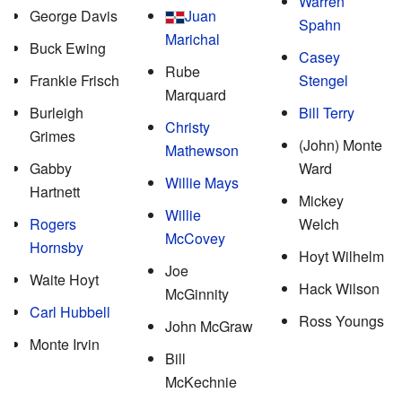
Warren
George Davis
Juan
Spahn
Marichal
Buck Ewing
Casey
Rube
Frankie Frisch
Stengel
Marquard
Burleigh
Bill Terry
Christy
Grimes
(John) Monte
Mathewson
Gabby
Ward
Willie Mays
Hartnett
Mickey
Willie
Rogers
Welch
McCovey
Hornsby
Hoyt Wilhelm
Joe
Waite Hoyt
Hack Wilson
McGinnity
Carl Hubbell
Ross Youngs
John McGraw
Monte Irvin
Bill
McKechnie