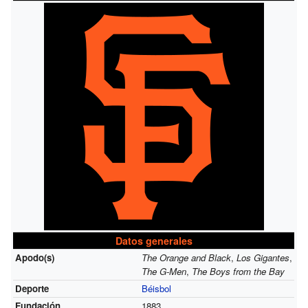
Datos generales
Apodo(s)
The Orange and Black
,
Los Gigantes
,
The G-Men
,
The Boys from the Bay
Deporte
Béisbol
Fundación
1883