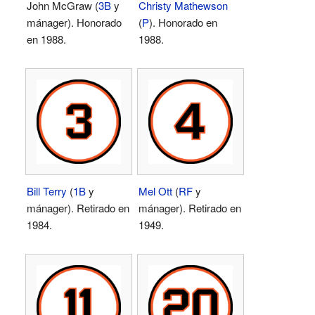
John McGraw (
3B
y
Christy Mathewson
mánager). Honorado
(
P
). Honorado en
en 1988.
1988.
Bill Terry
(
1B
y
Mel Ott
(
RF
y
mánager). Retirado en
mánager). Retirado en
1984.
1949.