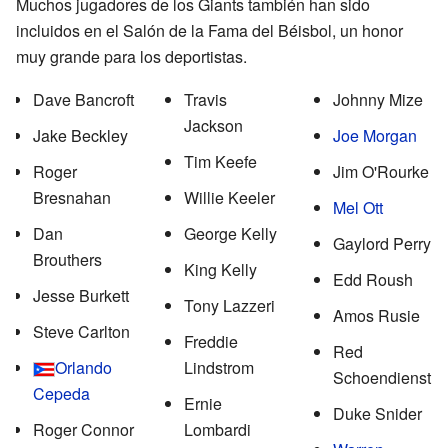
Muchos jugadores de los Giants también han sido
incluidos en el Salón de la Fama del Béisbol, un honor
muy grande para los deportistas.
Dave Bancroft
Travis
Johnny Mize
Jackson
Jake Beckley
Joe Morgan
Tim Keefe
Roger
Jim O'Rourke
Bresnahan
Willie Keeler
Mel Ott
Dan
George Kelly
Gaylord Perry
Brouthers
King Kelly
Edd Roush
Jesse Burkett
Tony Lazzeri
Amos Rusie
Steve Carlton
Freddie
Red
Orlando
Lindstrom
Schoendienst
Cepeda
Ernie
Duke Snider
Roger Connor
Lombardi