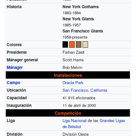
Historia
New York Gothams
1883-1884
New York Giants
1885-1957
San Francisco Giants
1958-presente
Colores
Presidente
Farhan Zaidi
Mánager general
Scott Harris
Mánager
Bob Melvin
Instalaciones
Campo
Oracle Park
Ubicación
San Francisco
,
California
Capacidad
41 915 aficionados
Inauguración
11 de abril de 2000
Competición
Liga
Liga Nacional
de las
Grandes Ligas
de Béisbol
División
División Oeste