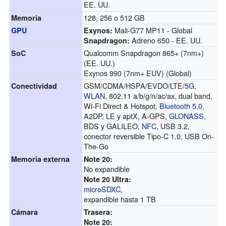
EE. UU.
128, 256 o 512 GB
Memoria
Mali-G77 MP11 - Global
GPU
Exynos:
Adreno 650 - EE. UU.
Snapdragon:
Qualcomm Snapdragon 865+ (7nm+)
SoC
(EE. UU.)
Exynos 990 (7nm+ EUV) (Global)
GSM/CDMA/HSPA/EVDO/LTE/
5G
,
Conectividad
WLAN
, 802.11 a/b/g/n/ac/ax, dual band,
Wi-Fi Direct & Hotspot,
Bluetooth 5.0
,
A2DP, LE y aptX, A-GPS,
GLONASS
,
BDS y GALILEO,
NFC
, USB 3.2,
conector reversible Tipo-C 1.0, USB On-
The-Go
Memoria externa
Note 20:
No expandible
Note 20 Ultra:
microSDXC
,
expandible hasta 1 TB
Cámara
Trasera:
Note 20: