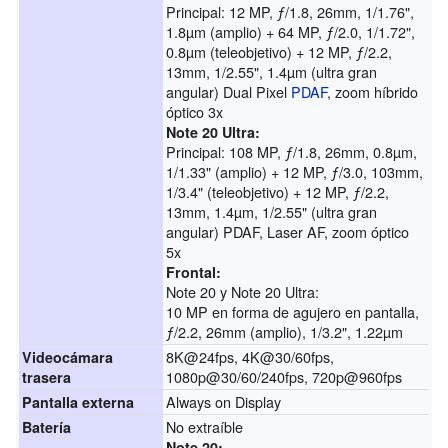
Principal: 12 MP, ƒ/1.8, 26mm, 1/1.76",
1.8µm (amplio) + 64 MP, ƒ/2.0, 1/1.72",
0.8µm (teleobjetivo) + 12 MP, ƒ/2.2,
13mm, 1/2.55", 1.4µm (ultra gran
angular) Dual Pixel
PDAF
, zoom híbrido
óptico 3x
Note 20 Ultra:
Principal: 108 MP, ƒ/1.8, 26mm, 0.8µm,
1/1.33" (amplio) + 12 MP, ƒ/3.0, 103mm,
1/3.4" (teleobjetivo) + 12 MP, ƒ/2.2,
13mm, 1.4µm, 1/2.55" (ultra gran
angular) PDAF, Laser AF, zoom óptico
5x
Frontal:
Note 20 y Note 20 Ultra:
10 MP en forma de agujero en pantalla,
ƒ/2.2, 26mm (amplio), 1/3.2", 1.22µm
8K@24fps, 4K@30/60fps,
Videocámara
1080p@30/60/240fps, 720p@960fps
trasera
Always on Display
Pantalla externa
No extraíble
Batería
Note 20: