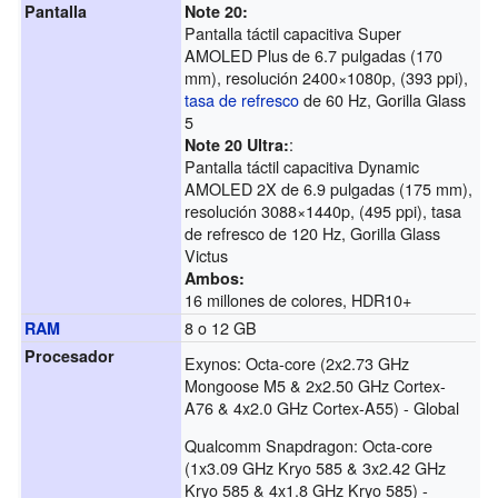
Pantalla
Note 20:
Pantalla táctil capacitiva Super
AMOLED Plus de 6.7 pulgadas (170
mm), resolución 2400×1080p, (393 ppi),
tasa de refresco
de 60 Hz, Gorilla Glass
5
:
Note 20 Ultra:
Pantalla táctil capacitiva Dynamic
AMOLED 2X de 6.9 pulgadas (175 mm),
resolución 3088×1440p, (495 ppi), tasa
de refresco de 120 Hz, Gorilla Glass
Victus
Ambos:
16 millones de colores, HDR10+
8 o 12 GB
RAM
Procesador
Exynos: Octa-core (2x2.73 GHz
Mongoose M5 & 2x2.50 GHz Cortex-
A76 & 4x2.0 GHz Cortex-A55) - Global
Qualcomm Snapdragon: Octa-core
(1x3.09 GHz Kryo 585 & 3x2.42 GHz
Kryo 585 & 4x1.8 GHz Kryo 585) -