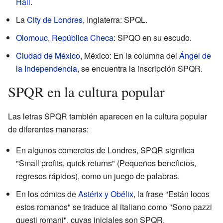
Hall
.
La
City de Londres
, Inglaterra: SPQL.
Olomouc
,
República Checa
: SPQO en su escudo.
Ciudad de México
, México: En la columna del
Ángel de
la Independencia
, se encuentra la inscripción SPQR.
SPQR en la cultura popular
Las letras SPQR también aparecen en la cultura popular
de diferentes maneras:
En algunos comercios de Londres, SPQR significa
"Small profits, quick returns" (Pequeños beneficios,
regresos rápidos), como un juego de palabras.
En los cómics de
Astérix y Obélix
, la frase "Están locos
estos romanos" se traduce al italiano como "Sono pazzi
questi romani", cuyas iniciales son SPQR.