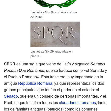
Las letras SPQR con una corona
de laurel.
Las letras SPQR grabadas en
piedra.
SPQR
es una sigla que viene del latín y significa
S
enātus
P
opulus
Q
ue
R
ōmānus
, que se traduce como «el Senado y
el Pueblo Romano». Esta frase era muy importante en la
antigua
República Romana
, ya que representaba los dos
grupos principales que tenían el poder en el estado: el
Senado
, que era un consejo de personas importantes, y el
Pueblo, que incluía a todos los
ciudadanos romanos
, tanto
los de familias antiguas (patricios) como los comunes