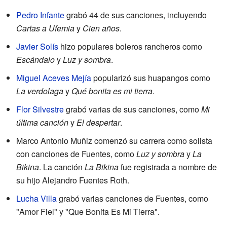
Pedro Infante
grabó 44 de sus canciones, incluyendo
Cartas a Ufemia
y
Cien años
.
Javier Solís
hizo populares boleros rancheros como
Escándalo
y
Luz y sombra
.
Miguel Aceves Mejía
popularizó sus huapangos como
La verdolaga
y
Qué bonita es mi tierra
.
Flor Silvestre
grabó varias de sus canciones, como
Mi
última canción
y
El despertar
.
Marco Antonio Muñiz comenzó su carrera como solista
con canciones de Fuentes, como
Luz y sombra
y
La
Bikina
. La canción
La Bikina
fue registrada a nombre de
su hijo Alejandro Fuentes Roth.
Lucha Villa
grabó varias canciones de Fuentes, como
"Amor Fiel" y "Que Bonita Es Mi Tierra".