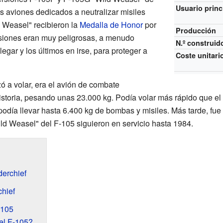
Usuario princ
s aviones dedicados a neutralizar misiles
 Weasel" recibieron la
Medalla de Honor
por
Producción
isiones eran muy peligrosas, a menudo
N.º construid
legar y los últimos en irse, para proteger a
Coste unitari
 a volar, era el avión de combate
toria, pesando unas 23.000 kg. Podía volar más rápido que el s
podía llevar hasta 6.400 kg de bombas y misiles. Más tarde, fu
ild Weasel" del F-105 siguieron en servicio hasta 1984.
derchief
hief
-105
el F-105?