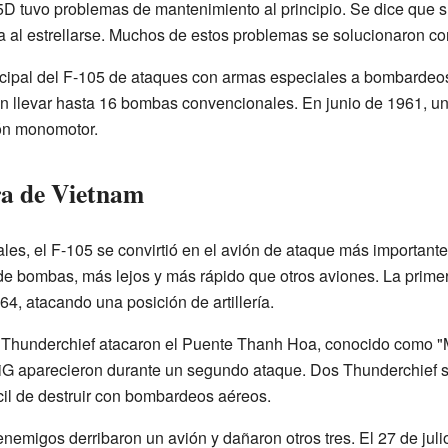
05D tuvo problemas de mantenimiento al principio. Se dice que 
a al estrellarse. Muchos de estos problemas se solucionaron co
cipal del F-105 de ataques con armas especiales a bombarde
ón llevar hasta 16 bombas convencionales. En junio de 1961, u
ón monomotor.
ra de Vietnam
les, el F-105 se convirtió en el avión de ataque más importante 
e de bombas, más lejos y más rápido que otros aviones. La prime
4, atacando una posición de artillería.
5 Thunderchief atacaron el Puente Thanh Hoa, conocido como "
iG aparecieron durante un segundo ataque. Dos Thunderchief se
il de destruir con bombardeos aéreos.
 enemigos derribaron un avión y dañaron otros tres. El 27 de juli