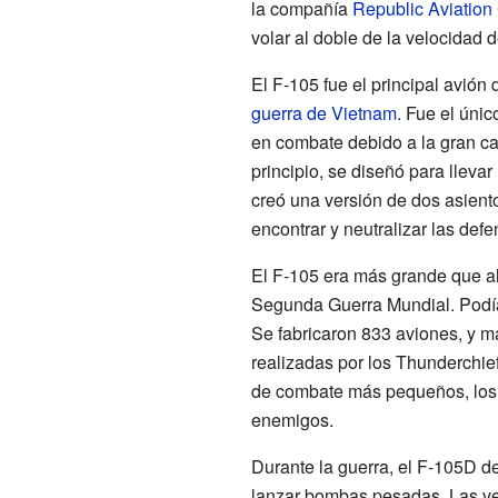
la compañía
Republic Aviatio
volar al doble de la velocidad 
El F-105 fue el principal avió
guerra de Vietnam
. Fue el úni
en combate debido a la gran ca
principio, se diseñó para lleva
creó una versión de dos asient
encontrar y neutralizar las def
El F-105 era más grande que 
Segunda Guerra Mundial. Podí
Se fabricaron 833 aviones, y 
realizadas por los Thunderchie
de combate más pequeños, los 
enemigos.
Durante la guerra, el F-105D de
lanzar bombas pesadas. Las v