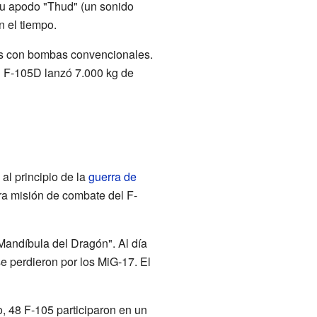
su apodo "Thud" (un sonido
n el tiempo.
os con bombas convencionales.
n F-105D lanzó 7.000 kg de
al principio de la
guerra de
ra misión de combate del F-
Mandíbula del Dragón". Al día
 perdieron por los MiG-17. El
o, 48 F-105 participaron en un