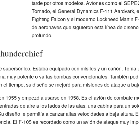
tarde por otros modelos. Aviones como el SEPE
Tornado, el General Dynamics F-111 Aardvark, e
Fighting Falcon y el moderno Lockheed Martin F-
de aeronaves que siguieron esta línea de diseñ
profundo.
Thunderchief
e supersónico. Estaba equipado con misiles y un cañón. Tenía u
arma muy potente o varias bombas convencionales. También podí
n el tiempo, su diseño se mejoró para misiones de ataque a baja 
 en 1955 y empezó a usarse en 1958. Es el avión de combate 
entradas de aire a los lados de las alas, una cabina para un solo 
 Su diseño le permitía alcanzar altas velocidades a baja altura.
ncia. El F-105 es recordado como un avión de ataque muy impo