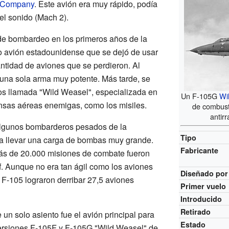
n Company
. Este avión era muy rápido, podía
del sonido (Mach 2).
n de bombardeo en los primeros años de la
co avión estadounidense que se dejó de usar
ntidad de aviones que se perdieron. Al
r una sola arma muy potente. Más tarde, se
os llamada "Wild Weasel", especializada en
Un F-105G
Wi
ensas aéreas enemigas, como los misiles.
de combusti
antir
algunos bombarderos pesados de la
Tipo
a llevar una carga de bombas muy grande.
Fabricante
más de 20.000 misiones de combate fueron
f. Aunque no era tan ágil como los aviones
Diseñado por
F-105 lograron derribar 27,5 aviones
Primer vuelo
Introducido
Retirado
 un solo asiento fue el avión principal para
Estado
ersiones F-105F y F-105G "Wild Weasel" de