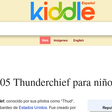
Web
Imágenes
English
105 Thunderchief para niñ
ief
, conocido por sus pilotos como "Thud",
mbardeo de
Estados Unidos
. Fue creado por
Repub