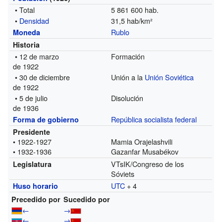
• Total
5 861 600 hab.
•
Densidad
31,5 hab/km²
Rublo
Moneda
Historia
• 12 de marzo
Formación
de 1922
• 30 de diciembre
Unión a la
Unión Soviética
de 1922
• 5 de julio
Disolución
de 1936
República socialista
federal
Forma de gobierno
Presidente
• 1922-1927
Mamia Orajelashvili
• 1932-1936
Gazanfar Musabékov
VTsIK/Congreso de los
Legislatura
Sóviets
UTC
+ 4
Huso horario
Precedido por
Sucedido por
←
→
←
→