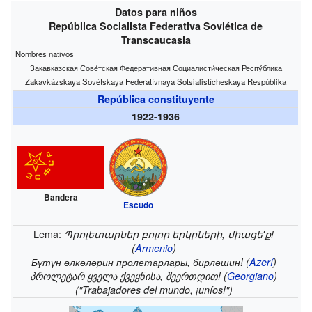
Datos para niños
República Socialista Federativa Soviética de
Transcaucasia
Nombres nativos
Закавказская Сове́тская Федеративная Социалисти́ческая Респу́блика
Zakavkázskaya Sovétskaya Federatívnaya Sotsialistícheskaya Respúblika
República constituyente
1922-1936
Bandera
Escudo
Lema:
Պրոլետարներ բոլոր երկրների, միացե'ք!
(
Armenio
)
Бүтүн өлкәләрин пролетарлары, бирләшин! (
Azerí
)
პროლეტარ ყველა ქვეყნისა, შეერთდით! (
Georgiano
)
("Trabajadores del mundo, ¡uníos!")