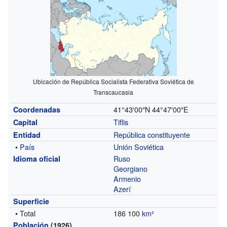
Ubicación de República Socialista Federativa Soviética de
Transcaucasia
41°43′00″N
44°47′00″E
Coordenadas
Tiflis
Capital
República constituyente
Entidad
•
País
Unión Soviética
Ruso
Idioma oficial
Georgiano
Armenio
Azerí
Superficie
• Total
186 100
km²
Población
(1926)