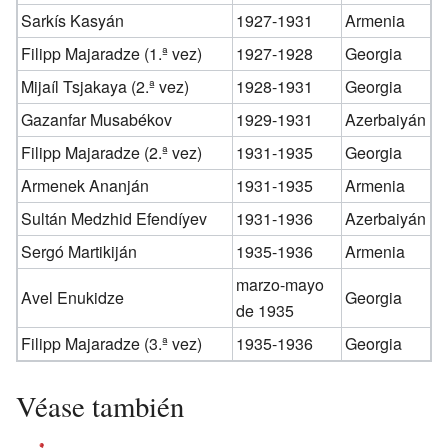
Sarkís Kasyán
1927-1931
Armenia
Filipp Majaradze (1.ª vez)
1927-1928
Georgia
Mijaíl Tsjakaya (2.ª vez)
1928-1931
Georgia
Gazanfar Musabékov
1929-1931
Azerbaiyán
Filipp Majaradze (2.ª vez)
1931-1935
Georgia
Armenek Ananján
1931-1935
Armenia
Sultán Medzhid Efendíyev
1931-1936
Azerbaiyán
Sergó Martikiján
1935-1936
Armenia
marzo-mayo
Avel Enukidze
Georgia
de 1935
Filipp Majaradze (3.ª vez)
1935-1936
Georgia
Véase también