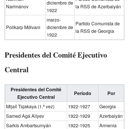
diciembre de
Narimánov
la RSS de Azerbaiyán
1922
marzo-
Partido Comunista de
Polikarp Mdivani
diciembre de
la RSS de Georgia
1922
Presidentes del Comité Ejecutivo
Central
Presidentes del Comité
Período
Por
Ejecutivo Central
Mijaíl Tsjakaya (1.ª vez)
1922-1927
Georgia
Samed Agá Alíyev
1922-1929
Azerbaiyán
Sarkís Ambartsumyán
1922-1925
Armenia