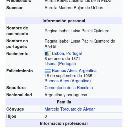
Ecilda Belvis Castellanos de la Plaza
Predecesora
Aurelia Madero Buján de Uriburu
Sucesor
Información personal
Nombre de
Regina Isabel Luisa Pacini Quintero
nacimiento
Nombre en
Regina Isabel Luisa Pacini Quintero de
Alvear
portugués
Lisboa
,
Portugal
Nacimiento
6 de enero de 1871
Lisboa
(
Portugal
)
Buenos Aires
,
Argentina
Fallecimiento
18 de septiembre de 1965
Buenos Aires
(
Argentina
)
Cementerio de la Recoleta
Sepultura
Argentina y portuguesa
Nacionalidad
Familia
Marcelo Torcuato de Alvear
Cónyuge
0
Hijos
Información profesional