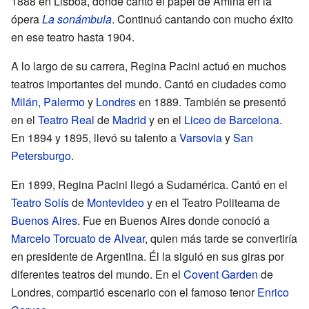
1888 en Lisboa, donde cantó el papel de Amina en la
ópera
La sonámbula
. Continuó cantando con mucho éxito
en ese teatro hasta 1904.
A lo largo de su carrera, Regina Pacini actuó en muchos
teatros importantes del mundo. Cantó en ciudades como
Milán
,
Palermo
y
Londres
en 1889. También se presentó
en el
Teatro Real
de
Madrid
y en el
Liceo de Barcelona
.
En 1894 y 1895, llevó su talento a
Varsovia
y
San
Petersburgo
.
En 1899, Regina Pacini llegó a Sudamérica. Cantó en el
Teatro Solís
de
Montevideo
y en el Teatro Politeama de
Buenos Aires
. Fue en Buenos Aires donde conoció a
Marcelo Torcuato de Alvear
, quien más tarde se convertiría
en presidente de Argentina. Él la siguió en sus giras por
diferentes teatros del mundo. En el
Covent Garden
de
Londres, compartió escenario con el famoso tenor
Enrico