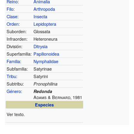
Reino
:
Animalia
Filo
:
Arthropoda
Clase
:
Insecta
Orden
:
Lepidoptera
Suborden:
Glossata
Infraorden:
Heteroneura
División:
Ditrysia
Superfamilia:
Papilionoidea
Familia
:
Nymphalidae
Subfamilia:
Satyrinae
Tribu
:
Satyrini
Subtribu:
Pronophilina
Género
:
Redonda
Adams & Bernard, 1981
Especies
Ver texto.