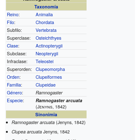
Taxonomía
Reino
:
Animalia
Filo
:
Chordata
Subfilo:
Vertebrata
Superclase:
Osteichthyes
Clase
:
Actinopterygii
Subclase:
Neopterygii
Infraclase:
Teleostei
Superorden:
Clupeomorpha
Orden
:
Clupeiformes
Familia
:
Clupeidae
Género
:
Ramnogaster
Especie
:
Ramnogaster arcuata
(Jenyns, 1842)
Sinonimia
(Jenyns, 1842)
Ramnogaster arcuata
Jenyns, 1842
Clupea arcuata