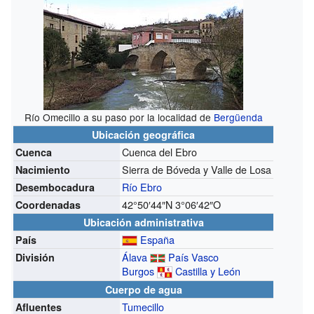
Río Omecillo a su paso por la localidad de
Bergüenda
Ubicación geográfica
Cuenca del Ebro
Cuenca
Sierra de Bóveda y Valle de Losa
Nacimiento
Río Ebro
Desembocadura
42°50′44″N
3°06′42″O
Coordenadas
Ubicación administrativa
España
País
Álava
País Vasco
División
Burgos
Castilla y León
Cuerpo de agua
Tumecillo
Afluentes