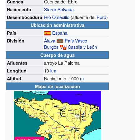
Cuenca del Ebro
Cuenca
Sierra Salvada
Nacimiento
Río Omecillo
(afluente del
Ebro
)
Desembocadura
Ubicación administrativa
España
País
Álava
País Vasco
División
Burgos
Castilla y León
Cuerpo de agua
arroyo La Paloma
Afluentes
10
km
Longitud
Nacimiento: 1000
m
Altitud
Mapa de localización