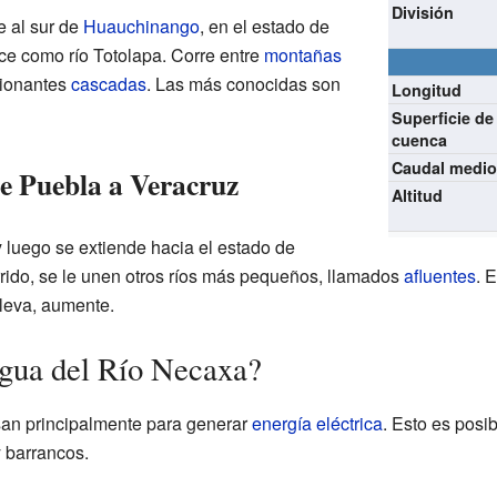
División
e al sur de
Huauchinango
, en el estado de
oce como río Totolapa. Corre entre
montañas
sionantes
cascadas
. Las más conocidas son
Longitud
Superficie de
cuenca
Caudal medi
De Puebla a Veracruz
Altitud
 luego se extiende hacia el estado de
orrido, se le unen otros ríos más pequeños, llamados
afluentes
. 
lleva, aumente.
gua del Río Necaxa?
san principalmente para generar
energía eléctrica
. Esto es posib
y barrancos.