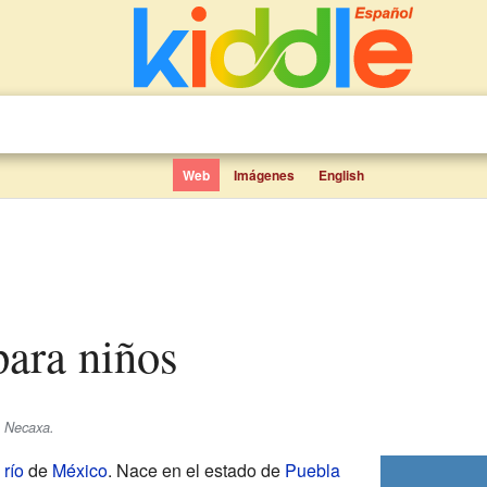
Web
Imágenes
English
para niños
e Necaxa.
e
río
de
México
. Nace en el estado de
Puebla