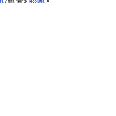
ra
y finalmente
Tecolutla
. Allí,