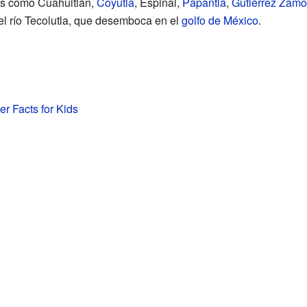
os como Cuahuitlán,
Coyutla
, Espinal,
Papantla
,
Gutiérrez Zamo
 el río Tecolutla, que desemboca en el
golfo de México
.
r Facts for Kids