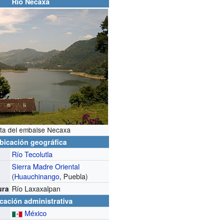
Río Necaxa
sta del embalse Necaxa
bicación geográfica
Río Tecolutla
Sierra Madre Oriental
(
Huauchinango
, Puebla)
Río Laxaxalpan
ura
cación administrativa
México