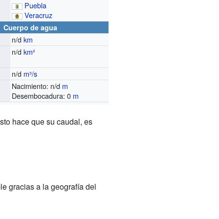
Puebla
Veracruz
Cuerpo de agua
n/d
km
n/d
km²
n/d
m³
/
s
o
Nacimiento: n/d
m
Desembocadura: 0
m
Esto hace que su caudal, es
le gracias a la geografía del