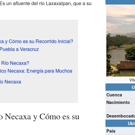
Es un afluente del río Laxaxalpan, que a su
 y Cómo es su Recorrido Inicial?
 Puebla a Veracruz
l Río Necaxa?
rico Necaxa: Energía para Muchos
Vi
Río Necaxa
U
Cuenca
Nacimiento
o Necaxa y Cómo es su
Desembocad
Ubi
País