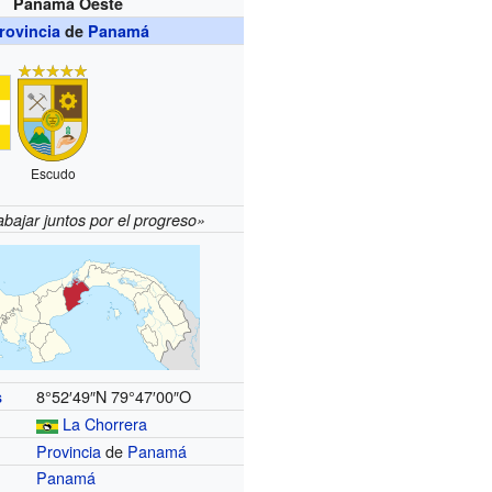
Panamá Oeste
rovincia
de
Panamá
Escudo
abajar juntos por el progreso»
8°52′49″N
79°47′00″O
s
La Chorrera
Provincia
de
Panamá
Panamá