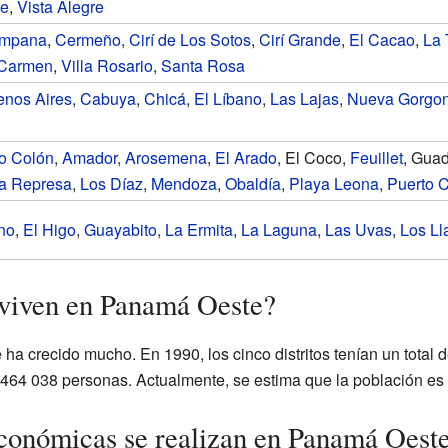
e
,
Vista Alegre
mpana
,
Cermeño
,
Cirí de Los Sotos
,
Cirí Grande
,
El Cacao
,
La 
 Carmen
,
Villa Rosario
,
Santa Rosa
nos Aires
,
Cabuya
,
Chicá
,
El Líbano
,
Las Lajas
,
Nueva Gorgo
io Colón
,
Amador
,
Arosemena
,
El Arado
, El Coco,
Feuillet
, Gua
a Represa
,
Los Díaz
,
Mendoza
,
Obaldía
,
Playa Leona
,
Puerto C
no
,
El Higo
,
Guayabito
,
La Ermita
,
La Laguna
,
Las Uvas
,
Los Ll
 viven en Panamá Oeste?
a crecido mucho. En 1990, los cinco distritos tenían un total d
 464 038 personas. Actualmente, se estima que la población es
conómicas se realizan en Panamá Oest