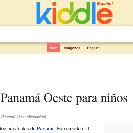
Web
Imágenes
English
e Panamá Oeste para niños
se Panamá (desambiguación).
iez provincias de
Panamá
. Fue creada el 1