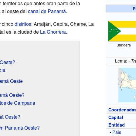
territorios que antes eran parte de la
P
 al oeste del
canal de Panamá
.
r cinco
distritos
: Arraiján, Capira, Chame, La
tal es la ciudad de
La Chorrera
.
Bandera
Lema:
«Tr
Oeste?
cia
amá Oeste
amá Oeste?
ltos de Campana
Coordenada
má Oeste?
Capital
Entidad
 en Panamá Oeste?
•
País