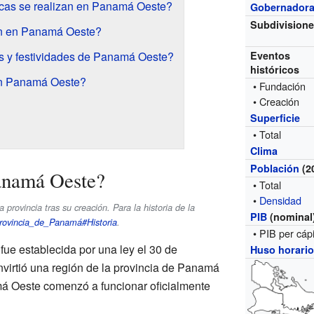
cas se realizan en Panamá Oeste?
Gobernador
Subdivision
an en Panamá Oeste?
es y festividades de Panamá Oeste?
Eventos
históricos
en Panamá Oeste?
• Fundación
• Creación
Superficie
• Total
Clima
Población
(2
anamá Oeste?
• Total
•
Densidad
la provincia tras su creación. Para la historia de la
PIB
(nominal
rovincia_de_Panamá#Historia
.
• PIB per cáp
ue establecida por una ley el 30 de
Huso horari
nvirtió una región de la provincia de Panamá
á Oeste comenzó a funcionar oficialmente