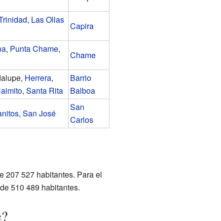
Trinidad
,
Las Ollas
Capira
na
,
Punta Chame
,
Chame
dalupe,
Herrera
,
Barrio
aimito
,
Santa Rita
Balboa
San
anitos
,
San José
Carlos
e 207 527 habitantes. Para el
 de 510 489 habitantes.
e?