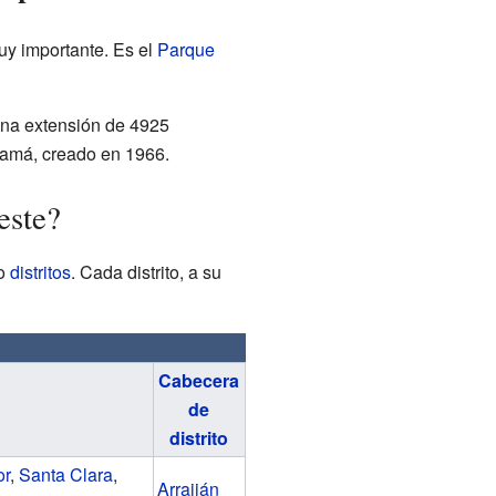
uy importante. Es el
Parque
 una extensión de 4925
namá, creado en 1966.
este?
co
distritos
. Cada distrito, a su
Cabecera
de
distrito
or
,
Santa Clara
,
Arraiján