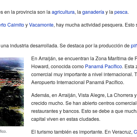
s en la provincia son la
agricultura
, la
ganadería
y la
pesca
.
rto Caimito
y
Vacamonte
, hay mucha actividad pesquera. Esto 
 una industria desarrollada. Se destaca por la producción de
pi
En Arraiján, se encuentran la Zona Marítima de P
Howard, conocida como
Panamá Pacífico
. Esta 
comercial muy importante a nivel internacional. 
Aeropuerto Internacional Panamá Pacífico.
Además, en Arraiján, Vista Alegre, La Chorrera 
crecido mucho. Se han abierto centros comercial
restaurantes y bancos. Esto se debe a que much
capital viven en estas ciudades.
ico.
El turismo también es importante. En Veracruz,
C