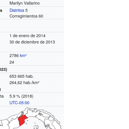
Marilyn Vallarino
a
Distritos
5
es
Corregimientos 60
1 de enero de 2014
30 de diciembre de 2013
2786
km²
24
023)
653 665 hab.
264,62 hab./km²
)
ita
5.9 % (2018)
UTC-05:00
o