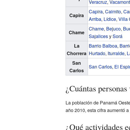
Veracruz
,
Vacamont
Capira
,
Caimito
,
Ca
Capira
Arriba
,
Lídice
,
Villa
Chame
,
Bejuco
,
Bue
Chame
Sajalices
y
Sorá
La
Barrio Balboa
,
Barr
Chorrera
Hurtado
,
Iturralde
,
L
San
San Carlos
,
El Espi
Carlos
¿Cuántas personas
La población de Panamá Oeste h
año 2010, esta cifra aumentó a
¿Qué actividades e