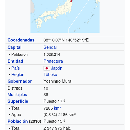
38°16′07″N
140°52′19″E
Coordenadas
Sendai
Capital
• Población
1.028.214
Prefectura
Entidad
•
País
Japón
•
Región
Tōhoku
Yoshihiro Murai
Gobernador
Distritos
10
Municipios
36
Puesto 17.º
Superficie
• Total
7285
km²
• Agua
(0,3 %) 2186 km²
Puesto 15.º
Población
(2010)
• Total
2 347 975 hab.