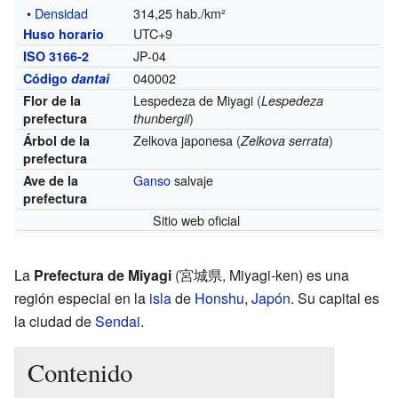
•
Densidad
314,25 hab./km²
UTC+9
Huso horario
JP-04
ISO 3166-2
040002
Código
dantai
Lespedeza de Miyagi (
Flor de la
Lespedeza
)
prefectura
thunbergii
Zelkova japonesa (
)
Árbol de la
Zelkova serrata
prefectura
Ganso
salvaje
Ave de la
prefectura
Sitio web oficial
La
Prefectura de Miyagi
(宮城県, Miyagi-ken) es una
región especial en la
isla
de
Honshu
,
Japón
. Su capital es
la ciudad de
Sendai
.
Contenido