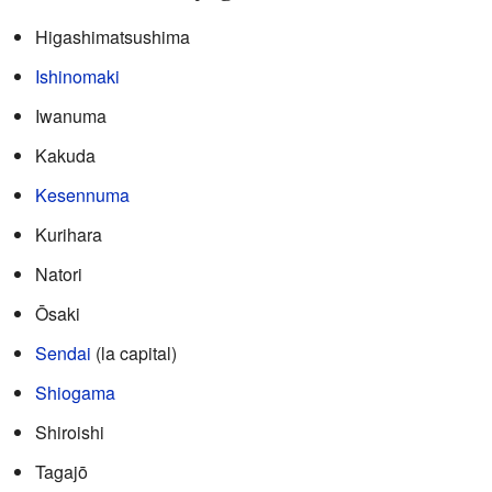
Higashimatsushima
Ishinomaki
Iwanuma
Kakuda
Kesennuma
Kurihara
Natori
Ōsaki
Sendai
(la capital)
Shiogama
Shiroishi
Tagajō