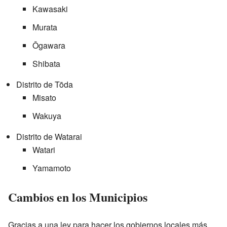
Kawasaki
Murata
Ōgawara
Shibata
Distrito de Tōda
Misato
Wakuya
Distrito de Watarai
Watari
Yamamoto
Cambios en los Municipios
Gracias a una ley para hacer los gobiernos locales más