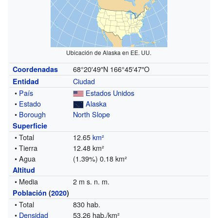
Ubicación de Alaska en EE. UU.
68°20′49″N
166°45′47″O
Coordenadas
Ciudad
Entidad
•
País
Estados Unidos
•
Estado
Alaska
•
Borough
North Slope
Superficie
• Total
12.65
km²
• Tierra
12.48 km²
• Agua
(1.39%) 0.18 km²
Altitud
• Media
2 m s. n. m.
Población
(
2020
)
• Total
830 hab.
•
Densidad
53,26 hab./km²