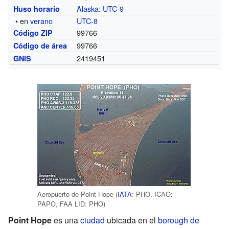
Alaska
:
UTC-9
Huso horario
• en
verano
UTC-8
99766
Código ZIP
99766
Código de área
2419451
GNIS
Aeropuerto de Point Hope (
IATA
: PHO, ICAO:
PAPO, FAA LID: PHO)
Point Hope
es una
ciudad
ubicada en el
borough de