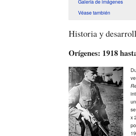
Galería de imágenes
Véase también
Historia y desarrol
Orígenes: 1918 hast
Du
ve
Re
in
un
se
x 
po
19