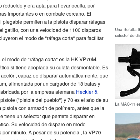
reducido y era apta para llevar oculta, por
nas importantes o en combate cercano. El
l plegable permiten a la pistola disparar ráfagas
Una Beretta 9
el gatillo, con una velocidad de 1100 disparos
selector de di
luyeron el modo de "ráfaga corta" para facilitar
a el modo de "ráfaga corta" es la HK VP70M.
ico si tiene acoplada su culata desmontable. Es
le acción, capaz de disparar automáticamente, que
lum, alimentada por un cargador de 18 balas y
fabricada por la empresa alemana
Heckler &
spistole ("pistola del pueblo") y 70 es el año de su
La MAC-11 es
a pistola con armazón de polímero, antes que la
e tiene un selector que permite disparar en
ico. Su velocidad de disparo en modo
 por minuto. A pesar de su potencial, la VP70