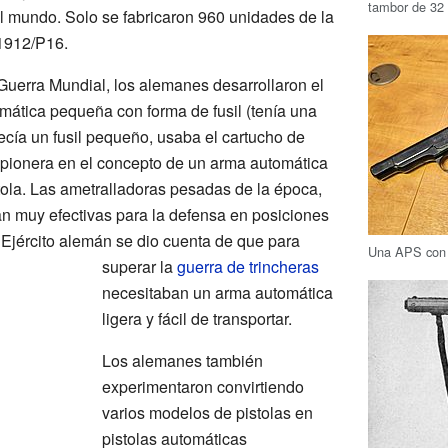
tambor de 32 
l mundo. Solo se fabricaron 960 unidades de la
912/P16.
 Guerra Mundial, los alemanes desarrollaron el
tica pequeña con forma de fusil (tenía una
cía un fusil pequeño, usaba el cartucho de
e pionera en el concepto de un arma automática
ola. Las ametralladoras pesadas de la época,
an muy efectivas para la defensa en posiciones
El Ejército alemán se dio cuenta de que para
Una APS con 
superar la
guerra de trincheras
necesitaban un arma automática
ligera y fácil de transportar.
Los alemanes también
experimentaron convirtiendo
varios modelos de pistolas en
pistolas automáticas