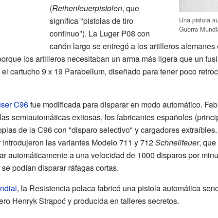
(
Reihenfeuerpistolen
, que
significa "pistolas de tiro
Una pistola 
Guerra Mundi
continuo"). La Luger P08 con
cañón largo se entregó a los artilleros alemanes
orque los artilleros necesitaban un arma más ligera que un fusi
 el cartucho 9 x 19 Parabellum, diseñado para tener poco retro
ser C96
fue modificada para disparar en modo automático. Fab
las semiautomáticas exitosas, los fabricantes españoles (princi
pias de la C96 con "disparo selectivo" y cargadores extraíbles.
 introdujeron las variantes Modelo 711 y 712
Schnellfeuer
, que
arar automáticamente a una velocidad de 1000 disparos por minut
se podían disparar ráfagas cortas.
ndial
, la Resistencia polaca fabricó una pistola automática se
ero Henryk Strąpoć y producida en talleres secretos.