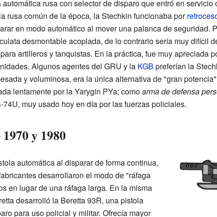
automática rusa con selector de disparo que entró en servicio c
ola rusa común de la época, la Stechkin funcionaba por
retroces
arar en modo automático al mover una palanca de seguridad. Pa
 culata desmontable acoplada, de lo contrario sería muy difícil d
 artilleros y tanquistas. En la práctica, fue muy apreciada por 
 unidades. Algunos agentes del GRU y la
KGB
preferían la Stech
sada y voluminosa, era la única alternativa de "gran potencia"
ada lentamente por la Yarygin PYa; como
arma de defensa pers
-74U, muy usado hoy en día por las fuerzas policiales.
 1970 y 1980
stola automática al disparar de forma continua,
abricantes desarrollaron el modo de "ráfaga
hos en lugar de una ráfaga larga. En la misma
etta desarrolló la Beretta 93R, una pistola
ro para uso policial y militar. Ofrecía mayor