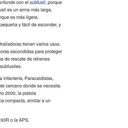
confunde con el
subfusil
, porque
sil es un arma más larga,
nque es más ligera.
pequeña y fácil de esconder, y
tralladoras tienen varios usos.
doras escondidas para proteger
os de rescate de rehenes
subfusiles.
 Infantería, Paracaidistas,
bate cercano donde se necesita
ño 2000, la pistola
ca compacta, similar a un
a 93R o la APS.