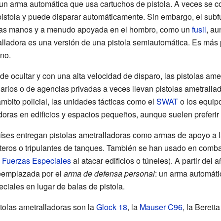
 un arma automática que usa cartuchos de pistola. A veces se 
istola y puede disparar automáticamente. Sin embargo, el subfu
as manos y a menudo apoyada en el hombro, como un
fusil
, au
alladora es una versión de una pistola semiautomática. Es más 
no.
de ocultar y con una alta velocidad de disparo, las pistolas ame
arios o de agencias privadas a veces llevan pistolas ametralla
mbito policial, las unidades tácticas como el
SWAT
o los equip
oras en edificios y espacios pequeños, aunque suelen preferir 
aíses entregan pistolas ametralladoras como armas de apoyo a la
cópteros o tripulantes de tanques. También se han usado en com
,
Fuerzas Especiales
al atacar edificios o túneles). A partir del a
eemplazada por el
arma de defensa personal
: un arma automáti
eciales en lugar de balas de pistola.
tolas ametralladoras son la
Glock 18
, la
Mauser C96
, la Berett