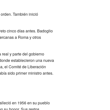
orden. También inició
eto cinco días antes. Badoglio
cercanas a Roma y otros
 real y parte del gobierno
 donde establecieron una nueva
ma, el Comité de Liberación
abía sido primer ministro antes.
Falleció en 1956 en su pueblo
n su honor. Sus restos