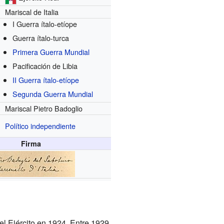
Mariscal de Italia
I Guerra ítalo-etíope
Guerra ítalo-turca
Primera Guerra Mundial
Pacificación de Libia
II Guerra ítalo-etíope
Segunda Guerra Mundial
Mariscal Pietro Badoglio
Político independiente
Firma
 del Ejército en 1924. Entre 1929