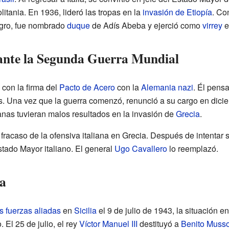
litania. En 1936, lideró las tropas en la
invasión de Etiopía
. Co
logro, fue nombrado
duque
de Adís Abeba y ejerció como
virrey
e
ante la Segunda Guerra Mundial
con la firma del
Pacto de Acero
con la
Alemania nazi
. Él pensa
. Una vez que la guerra comenzó, renunció a su cargo en dicie
anas tuvieran malos resultados en la invasión de
Grecia
.
fracaso de la ofensiva italiana en Grecia. Después de intentar s
stado Mayor italiano. El general
Ugo Cavallero
lo reemplazó.
ia
 fuerzas aliadas
en
Sicilia
el 9 de julio de 1943, la situación en
. El 25 de julio, el rey
Víctor Manuel III
destituyó a
Benito Musso