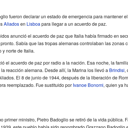
lio fueron declarar un estado de emergencia para mantener el 
os
Aliados
en
Lisboa
para llegar a un acuerdo de paz.
idos anunció el acuerdo de paz que Italia había firmado en secr
 pronto. Sabía que las tropas alemanas controlaban las zonas 
y norte de Italia.
 el acuerdo de paz por radio a la nación. Esa noche, la familia
la reacción alemana. Desde allí, la Marina los llevó a
Brindisi
,
Aliados. El 8 de junio de 1944, después de la liberación de Ro
era reemplazado. Fue sustituido por
Ivanoe Bonomi
, quien ya h
primer ministro, Pietro Badoglio se retiró de la vida pública. 
 1939, este pueblo había sido renombrado Grazzano Badoglio e