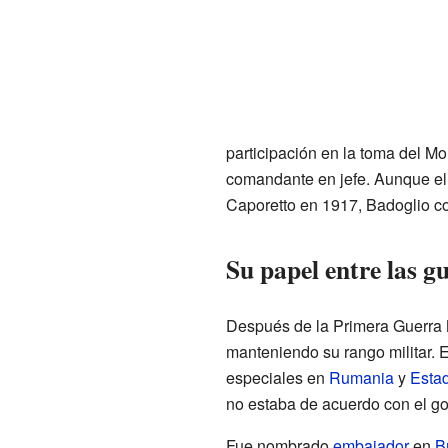
participación en la toma del M
comandante en jefe. Aunque el e
Caporetto en 1917, Badoglio co
Su papel entre las g
Después de la Primera Guerra 
manteniendo su rango militar. E
especiales en
Rumania
y
Esta
no estaba de acuerdo con el g
Fue nombrado
embajador
en
B