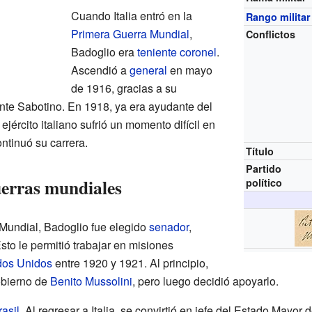
Cuando Italia entró en la
Rango militar
Primera Guerra Mundial
,
Conflictos
Badoglio era
teniente coronel
.
Ascendió a
general
en mayo
de 1916, gracias a su
onte Sabotino. En 1918, ya era ayudante del
jército italiano sufrió un momento difícil en
ntinuó su carrera.
Título
Partido
uerras mundiales
político
Mundial, Badoglio fue elegido
senador
,
sto le permitió trabajar en misiones
dos Unidos
entre 1920 y 1921. Al principio,
obierno de
Benito Mussolini
, pero luego decidió apoyarlo.
rasil
. Al regresar a Italia, se convirtió en jefe del Estado Mayor