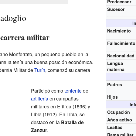
Predecesor
Sucesor
Badoglio
I
Nacimiento
carrera militar
Fallecimiento
zano Monferrato, un pequeño pueblo en la
Nacionalidad
u familia tenía una buena posición económica.
Lengua
materna
demia Militar de
Turín
, comenzó su carrera
Padres
Participó como
teniente
de
Hijos
artillería
en campañas
In
militares en Eritrea (1896) y
Ocupación
Libia (1912). En Libia, se
Años activo
destacó en la
Batalla de
Lealtad
Zanzur
.
Rama militar