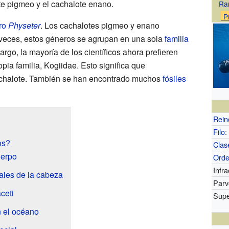
ote pigmeo y el cachalote enano.
Ra
P
ro
Physeter
. Los cachalotes pigmeo y enano
 veces, estos géneros se agrupan en una sola
familia
go, la mayoría de los científicos ahora prefieren
pia familia, Kogiidae. Esto significa que
cachalote. También se han encontrado muchos
fósiles
Rein
Filo
:
os?
Clas
uerpo
Ord
Infr
ales de la cabeza
Parv
ceti
Supe
n el océano