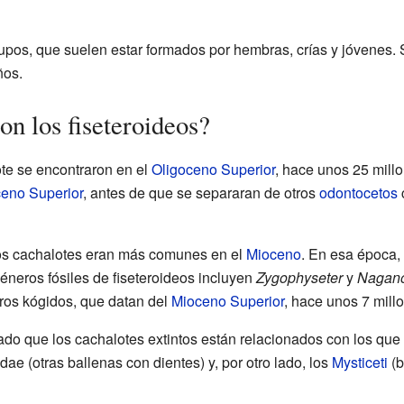
upos, que suelen estar formados por hembras, crías y jóvenes. 
ños.
n los fiseteroideos?
te se encontraron en el
Oligoceno Superior
, hace unos 25 mill
eno Superior
, antes de que se separaran de otros
odontocetos
los cachalotes eran más comunes en el
Mioceno
. En esa época, 
éneros fósiles de fiseteroideos incluyen
Zygophyseter
y
Nagano
eros kógidos, que datan del
Mioceno Superior
, hace unos 7 mill
ado que los cachalotes extintos están relacionados con los que
ae (otras ballenas con dientes) y, por otro lado, los
Mysticeti
(b