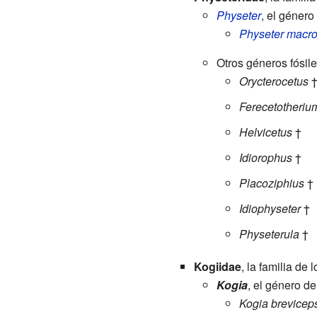
Physeter
, el género
Physeter macr
Otros géneros fósil
Orycterocetus
Ferecetotheriu
Helvicetus
†
Idiorophus
†
Placoziphius
†
Idiophyseter
†
Physeterula
†
Kogiidae
, la familia de
Kogia
, el género d
Kogia brevicep