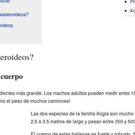
ocial
Ph
Ko
iseteroideos?
roideos
teroideos?
 cuerpo
dientes más grande. Los machos adultos pueden medir entre 15 
como el peso de muchos camiones!
Las dos especies de la familia
Kogia
son mucho 
2.5 a 3.5 metros de largo y pesan entre 350 y 50
El cuerpo de estas ballenas es fuerte y robusto. 