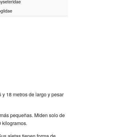
yseteridae
giidae
y 18 metros de largo y pesar
más pequeñas. Miden solo de
0 kilogramos.
Sus aletas tienen forma de