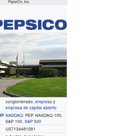
PepsiCo, Inc.
conglomerado,
empresa
y
empresa de capital abierto
il
NASDAQ
:
PEP
, NASDAQ-100,
S&P 100,
S&P 500
US7134481081