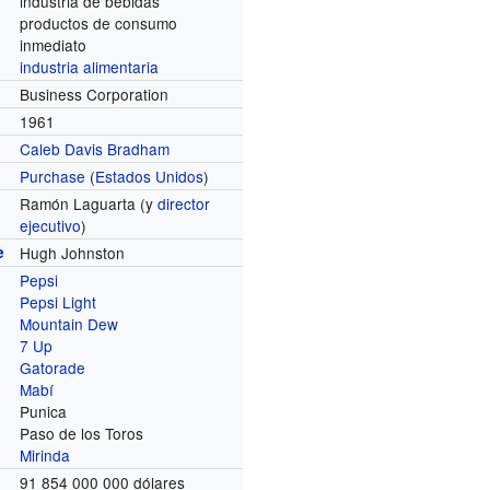
industria de bebidas
productos de consumo
inmediato
industria alimentaria
Business Corporation
1961
Caleb Davis Bradham
Purchase
(
Estados Unidos
)
Ramón Laguarta (y
director
ejecutivo
)
e
Hugh Johnston
Pepsi
Pepsi Light
Mountain Dew
7 Up
Gatorade
Mabí
Punica
Paso de los Toros
Mirinda
91 854 000 000 dólares