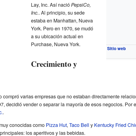
Lay, Inc. Así nació
PepsiCo,
Inc.
. Al principio, su sede
estaba en Manhattan, Nueva
York. Pero en 1970, se mudó
a su ubicación actual en
Purchase, Nueva York.
Sitio web
Crecimiento y
Co compró varias empresas que no estaban directamente relaci
7, decidió vender o separar la mayoría de esos negocios. Por
c.
.
 muy conocidas como
Pizza Hut
,
Taco Bell
y
Kentucky Fried Chi
rincipales: los aperitivos y las bebidas.