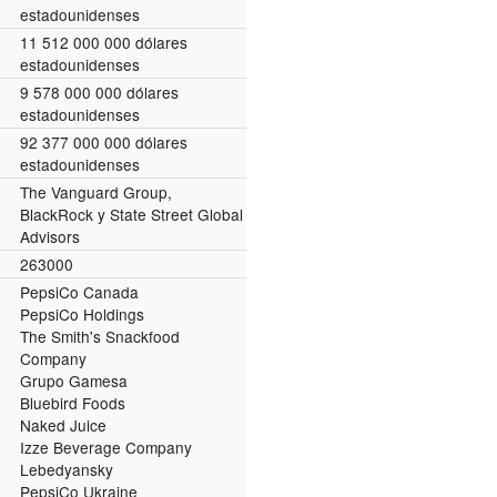
estadounidenses
11 512 000 000 dólares
estadounidenses
o
9 578 000 000 dólares
estadounidenses
92 377 000 000 dólares
estadounidenses
The Vanguard Group,
BlackRock y State Street Global
Advisors
263000
PepsiCo Canada
PepsiCo Holdings
The Smith's Snackfood
Company
Grupo Gamesa
Bluebird Foods
Naked Juice
Izze Beverage Company
Lebedyansky
PepsiCo Ukraine