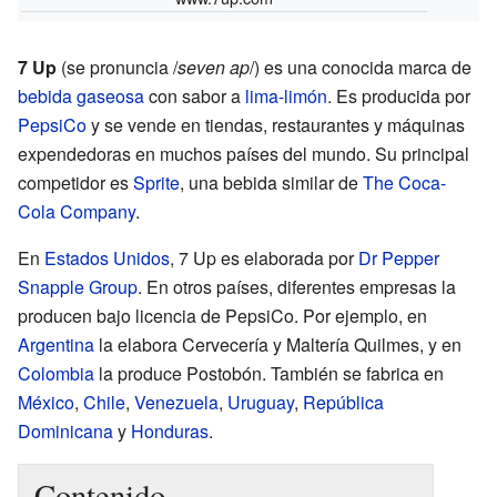
7 Up
(se pronuncia /
seven ap
/) es una conocida marca de
bebida
gaseosa
con sabor a
lima-limón
. Es producida por
PepsiCo
y se vende en tiendas, restaurantes y máquinas
expendedoras en muchos países del mundo. Su principal
competidor es
Sprite
, una bebida similar de
The Coca-
Cola Company
.
En
Estados Unidos
, 7 Up es elaborada por
Dr Pepper
Snapple Group
. En otros países, diferentes empresas la
producen bajo licencia de PepsiCo. Por ejemplo, en
Argentina
la elabora Cervecería y Maltería Quilmes, y en
Colombia
la produce Postobón. También se fabrica en
México
,
Chile
,
Venezuela
,
Uruguay
,
República
Dominicana
y
Honduras
.
Contenido