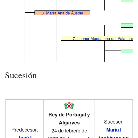
3.
María Ana de Austria
7.
Leonor Magdalena del Palatinado
Sucesión
Rey de Portugal y
Sucesor:
Algarves
Predecesor:
María I
24 de febrero de
José I
(gobierno en