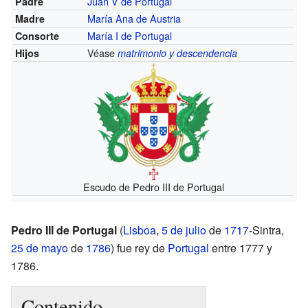
Juan V de Portugal
Padre
María Ana de Austria
Madre
María I de Portugal
Consorte
Véase
Hijos
matrimonio y descendencia
Escudo de Pedro III de Portugal
Pedro III de Portugal
(
Lisboa
,
5 de julio
de
1717
-Sintra,
25 de mayo
de
1786
) fue rey de
Portugal
entre 1777 y
1786.
Contenido