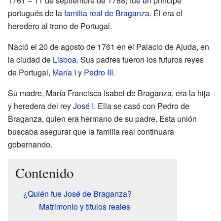
1761 – 11 de septiembre de 1788) fue un príncipe
portugués de la
familia real de Braganza
. Él era el
heredero al trono de Portugal.
Nació el 20 de agosto de 1761 en el Palacio de Ajuda, en
la ciudad de
Lisboa
. Sus padres fueron los futuros reyes
de Portugal,
María I
y
Pedro III
.
Su madre, María Francisca Isabel de Braganza, era la hija
y heredera del rey
José I
. Ella se casó con Pedro de
Braganza, quien era hermano de su padre. Esta unión
buscaba asegurar que la familia real continuara
gobernando.
Contenido
¿Quién fue José de Braganza?
Matrimonio y títulos reales